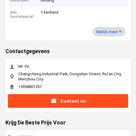
Merknaam
runding
Min.
1 Eenheid
bestelaantal
Bekijk meer
Contactgegevens
Mr. Ye
Changcheng Industrial Park, Dongshan Street, Rui'an City,
Wenzhou City
13958801337
Contact nu
Krijg De Beste Prijs Voor