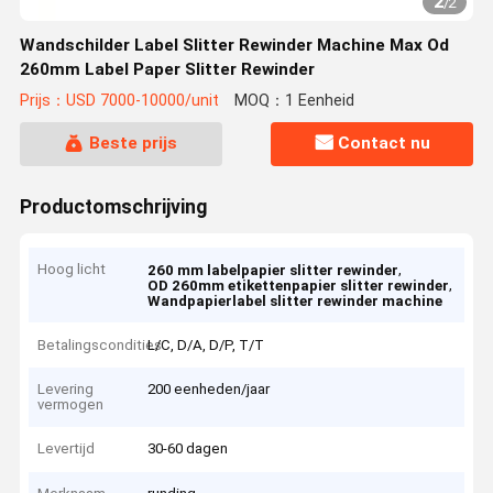
2
/
2
Wandschilder Label Slitter Rewinder Machine Max Od
260mm Label Paper Slitter Rewinder
Prijs：USD 7000-10000/unit
MOQ：1 Eenheid
Beste prijs
Contact nu
Productomschrijving
Hoog licht
,
260 mm labelpapier slitter rewinder
,
OD 260mm etikettenpapier slitter rewinder
Wandpapierlabel slitter rewinder machine
Betalingscondities
L/C, D/A, D/P, T/T
Levering
200 eenheden/jaar
vermogen
Levertijd
30-60 dagen