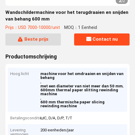
2
/
2
Wandschildermachine voor het terugdraaien en snijden
van behang 600 mm
Prijs：USD 7000-10000/unit
MOQ：1 Eenheid
Beste prijs
Contact nu
Productomschrijving
Hoog licht
machine voor het omdraaien en snijden van
behang
,
,
met een diameter van niet meer dan 50 mm
600mm thermal paper slitting rewinding
machine
,
600 mm thermische paper slicing
rewinding machine
Betalingscondities
L/C, D/A, D/P, T/T
Levering
200 eenheden/jaar
vermogen