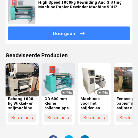
High Speed 1000kg Rewinding And Slitting
Machine Papier Rewinder Machine 50HZ
Doorgaan
Geadviseerde Producten
Behang 1000
OD 600 mm
Machines
Eénassige
kg Wikkel- en
Kleine
voor het
papierfilm
snijmachine
rollensnipper
snijden en
snijmachi
High Speed
Rewinder
terugspoelen
roll slitter
Roll Thermal
Rewinding
met hoge
rewinder
Beste prijs
Beste prijs
Beste prijs
Beste pri
Paper Slitting
And Slitting
snelheid 0 -
éénassige
Rewinder
Machine 1300
150 m/min Od
x 1380 x 1600
260 mm
mm