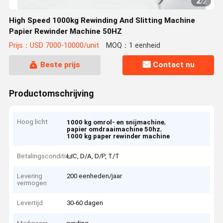
2
/
2
High Speed 1000kg Rewinding And Slitting Machine
Papier Rewinder Machine 50HZ
Prijs：USD 7000-10000/unit
MOQ：1 eenheid
Beste prijs
Contact nu
Productomschrijving
Hoog licht
,
1000 kg omrol- en snijmachine
,
papier omdraaimachine 50hz
1000 kg paper rewinder machine
Betalingscondities
L/C, D/A, D/P, T/T
Levering
200 eenheden/jaar
vermogen
Levertijd
30-60 dagen