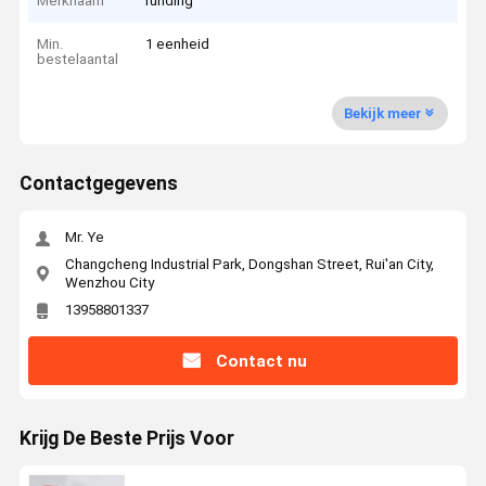
Merknaam
runding
Min.
1 eenheid
bestelaantal
Bekijk meer
Contactgegevens
Mr. Ye
Changcheng Industrial Park, Dongshan Street, Rui'an City,
Wenzhou City
13958801337
Contact nu
Krijg De Beste Prijs Voor