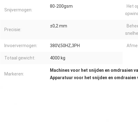
80-200gsm
Het o
Snijvermogen:
opwind
±0,2 mm
Behee
Precisie:
snelhe
Invoervermogen:
380V,50HZ,3PH
Afmet
Totaal gewicht:
4000 kg
Machines voor het snijden en omdraaien va
Markeren:
Apparatuur voor het snijden en omdraaien