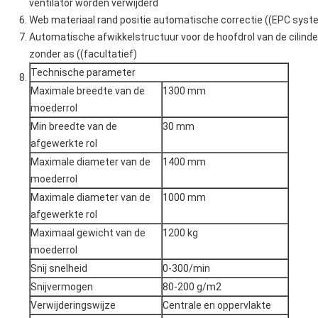
ventilator worden verwijderd
Web materiaal rand positie automatische correctie ((EPC syst
Automatische afwikkelstructuur voor de hoofdrol van de cilinde
zonder as ((facultatief)
Technische parameter
Maximale breedte van de
1300 mm
moederrol
Min breedte van de
30 mm
afgewerkte rol
Maximale diameter van de
1400 mm
moederrol
Maximale diameter van de
1000 mm
afgewerkte rol
Maximaal gewicht van de
1200 kg
moederrol
Snij snelheid
0-300/min
Snijvermogen
80-200 g/m2
Verwijderingswijze
Centrale en oppervlakte