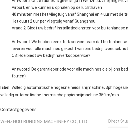
Antwoord: Onze fabriek is gevestigd in Wenzhou, Zhejiang Provi
Airport, en we kunnen u ophalen op de luchthaven
40 minuten met het vliegtuig vanaf Shanghai en 4 uur met de tr
Het duurt 2 uur per vliegtuig vanaf Guangzhou.
Vraag 2: Biedt uw bedrijf installatiediensten voor buitenlandse
Antwoord: We hebben een sterk service team dat buitenlandse i
leveren voor alle machines gekocht van ons bedrijf.,voedsel, hot
Q3: Hoe biedt uw bedrijf naverkoopservice?
Antwoord: De garantieperiode voor alle machines die bij ons bed
fouten).
,
label:
Volledig automatische hogesnelheids snijmachine
3ph hogesne
volledig automatische thermische papiersnijmachine 350 m/min
Contactgegevens
WENZHOU RUNDING MACHINERY CO., LTD.
Direct Stu