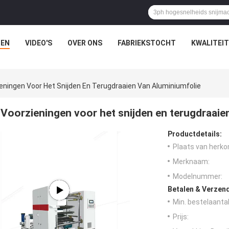
EN
VIDEO'S
OVER ONS
FABRIEKSTOCHT
KWALITEI
eningen Voor Het Snijden En Terugdraaien Van Aluminiumfolie
Voorzieningen voor het snijden en terugdraaie
Productdetails:
Plaats van herko
Merknaam:
Modelnummer:
Betalen & Verzen
Min. bestelaantal
Prijs: