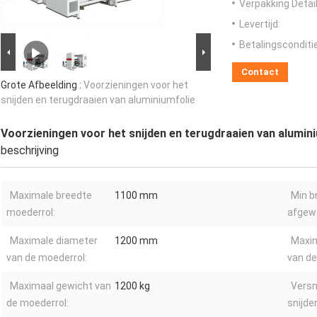
Verpakking Detail
Levertijd:
Betalingsconditi
Contact
Grote Afbeelding :
Voorzieningen voor het
snijden en terugdraaien van aluminiumfolie
Voorzieningen voor het snijden en terugdraaien van alumin
beschrijving
Maximale breedte
1100 mm
Min b
moederrol:
afgewe
Maximale diameter
1200 mm
Maxim
van de moederrol:
van de
Maximaal gewicht van
1200 kg
Versn
de moederrol:
snijde