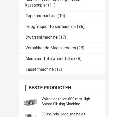
kassapapier
(11)
Tape snijmachine
(10)
Hoogfrequente snijmachine
(36)
Dwarssnijmachine
(17)
Verpakkende Machinedelen
(28)
Aluminiumfolie afdichtfilm
(38)
Tassenmachine
(12)
BESTE PRODUCTEN
Voltooide rollen 600 mm High
Speed Slitting Machine
Automatische aluminiumfolie
wikkeling machine
350m/min Hoog snelheids