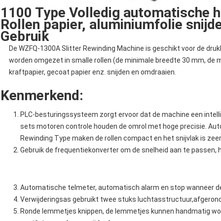
1100 Type Volledig automatische h
Rollen papier, aluminiumfolie snij
Gebruik
De WZFQ-1300A Slitter Rewinding Machine is geschikt voor de drukke
worden omgezet in smalle rollen (de minimale breedte 30 mm, de 
kraftpapier, gecoat papier enz. snijden en omdraaien.
Kenmerkend:
PLC-besturingssysteem zorgt ervoor dat de machine een intelli
sets motoren controle houden de omrol met hoge precisie. 
Rewinding Type maken de rollen compact en het snijvlak is zeer
Gebruik de frequentiekonverter om de snelheid aan te passen, h
Automatische telmeter, automatisch alarm en stop wanneer de r
Verwijderingsas gebruikt twee stuks luchtasstructuur,afgeron
Ronde lemmetjes knippen, de lemmetjes kunnen handmatig wor