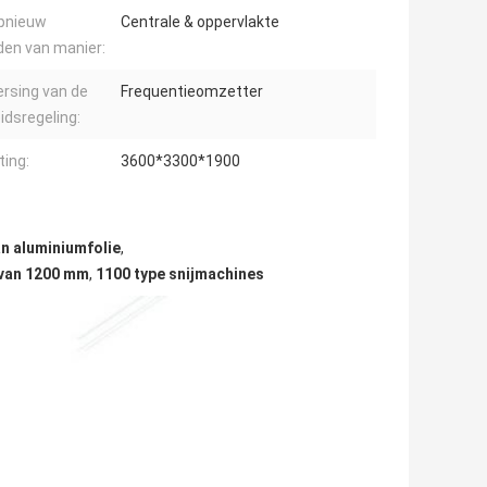
pnieuw
Centrale & oppervlakte
en van manier:
rsing van de
Frequentieomzetter
idsregeling:
ing:
3600*3300*1900
n aluminiumfolie
,
 van 1200 mm
,
1100 type snijmachines