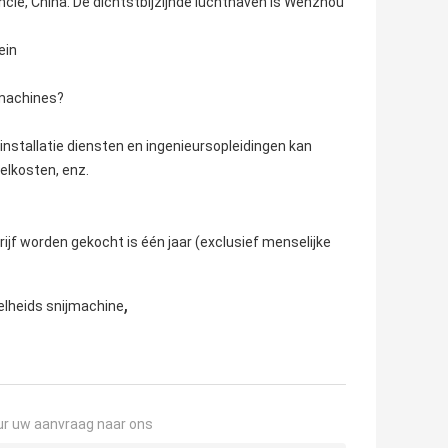
ncie, China. De dichtstbijzijnde luchthaven is Wenzhou
ein
 machines?
nstallatie diensten en ingenieursopleidingen kan
elkosten, enz.
rijf worden gekocht is één jaar (exclusief menselijke
,
lheids snijmachine
ur uw aanvraag naar ons