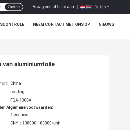
Vraag een offerte aan
|
Dutch
Zoeken
TSCONTROLE
NEEM CONTACT MET ONS OP
NIEUWS
n van aluminiumfolie
mst:
China
runding
FQA-1300A
den Algemene voorwaarden:
:
1 eenheid
CNY：138000-188000/unit