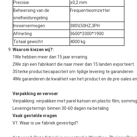
Precisie
±0,2 mm
Beheersing van de
Frequentieomzetter
snelheidsregeling
Invoervermogen
380V,50HZ,3PH
Afmeting
3600*3300*1900
Totaal gewicht
4000 kg
Waarom kiezen wij?
:
1We hebben meer dan 15 jaar ervaring.
2We zijn een fabrikant die naar meer dan 15 landen exporteert.
3Sterke productiecapaciteit om tijdige levering te garanderen
4We garanderen de kwaliteit van het product en de pre-sales en
Verpakking en vervoer
Verpakking: verpakken met parel katoen en plastic film, sommige
Leveringstermijn: binnen 30-60 dagen na betaling
Vaak gestelde vragen
V1: Waar is uw fabriek gevestigd?