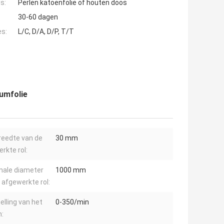
s:
Perlen katoenfolie of houten doos
30-60 dagen
es:
L/C, D/A, D/P, T/T
iumfolie
reedte van de
30 mm
rkte rol:
ale diameter
1000 mm
 afgewerkte rol:
elling van het
0-350/min
n: