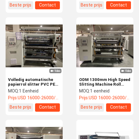
Beste prijs
Contact
Beste prijs
Contact
Volledig automatische
ODM 1300mm High Speed
papierrol slitter PVC PET
Slitting Machine Roll
PE composietfilm
Paper Surface Slitting
MOQ:
1 Eenheid
MOQ:
1 eenheid
papierrol slit machine
Machine Snijmachine
Prijs:
USD 16000-26000/unit
Prijs:
USD 16000-26000/unit
Beste prijs
Contact
Beste prijs
Contact
Thuis
Producten
Video's
Over Ons