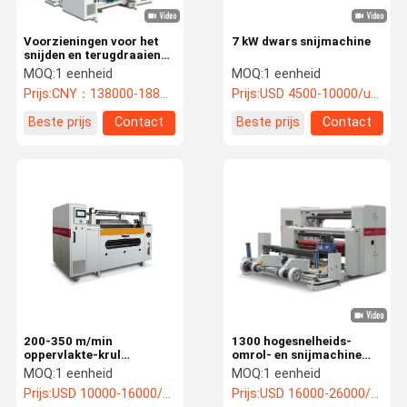
Voorzieningen voor het
7 kW dwars snijmachine
snijden en terugdraaien
van aluminiumfolie
MOQ:
1 eenheid
MOQ:
1 eenheid
Prijs:
CNY：138000-188000/unit
Prijs:
USD 4500-10000/unit
Beste prijs
Contact
Beste prijs
Contact
200-350 m/min
1300 hogesnelheids-
oppervlakte-krul
omrol- en snijmachine
snijmachine
voor bedekt papier,
MOQ:
1 eenheid
MOQ:
1 eenheid
hogeprecisiesnijmachine
Prijs:
USD 10000-16000/unit
Prijs:
USD 16000-26000/unit