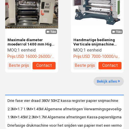
Fabriekstoch
Kwaliteitsco
Neem
Nieuws
T
Ntrole
Contact Met
Ons Op
Maximale diameter
Handmatige bediening
Verticale snijmachine
moederrol 1400 mm High
Verticale snijmachine
Speed Kraft Paper
Papierrol Slitter 0 -
MOQ:
1 eenheid
MOQ:
1 eenheid
Slitting Machine Min
200m/Min 1300mm
horizontale snijmachine
Prijs:
USD 16000-26000/unit
Prijs:
USD 7000-10000/unit
Breedte Afgeronde rol 30
mm
Beste prijs
Contact
Beste prijs
Contact
Machine voor het snijden van oppervlaktecurls
Verwijderings- en snijmachine
Bekijk alles
Machines voor het snijden van kassapapier
Drie fase vier draad 380V 50HZ kassa register papier snijmachine
Tape snijmachine
2.3M×1.7 1.9M×1.45M Algemene afmetingen Verwarmingsgevoelige ha
Hoogfrequente snijmachine
1.9M×1.45M 2.3M×1.7M Algemene afmetingen Kassa-papierslijpmachi
Driefasige drukmachine voor het snijden van papier met een vermogen
Dwarssnijmachine