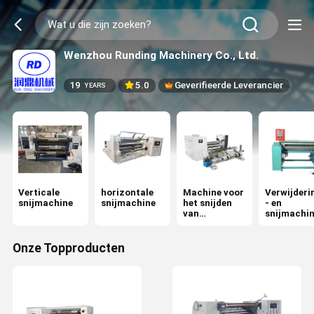
Wenzhou Runding Machinery Co., Ltd.
19
5.0
Geverifieerde Leverancier
YEARS
Verticale
horizontale
Machine voor
Verwijderi
snijmachine
snijmachine
het snijden
- en
van
snijmachi
oppervlaktec
urls
Onze Topproducten