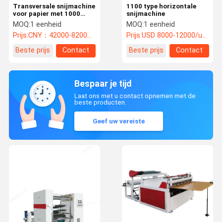
Transversale snijmachine
1100 type horizontale
voor papier met 1000
snijmachine
rollen
MOQ:
1 eenheid
MOQ:
1 eenheid
Prijs:
CNY：42000-82000/unit
Prijs:
USD 8000-12000/unit
Beste prijs
Contact
Beste prijs
Contact
Bespaar je tijd
Laat ons met u contact opnemen met de
beste producten.
Geef uw vereiste