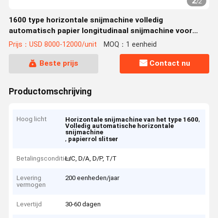
2
/
2
1600 type horizontale snijmachine volledig
automatisch papier longitudinaal snijmachine voor
bedekt papier
Prijs：USD 8000-12000/unit
MOQ：1 eenheid
Beste prijs
Contact nu
Productomschrijving
Hoog licht
,
Horizontale snijmachine van het type 1600
Volledig automatische horizontale
snijmachine
,
papierrol slitser
Betalingscondities
L/C, D/A, D/P, T/T
Levering
200 eenheden/jaar
vermogen
Levertijd
30-60 dagen