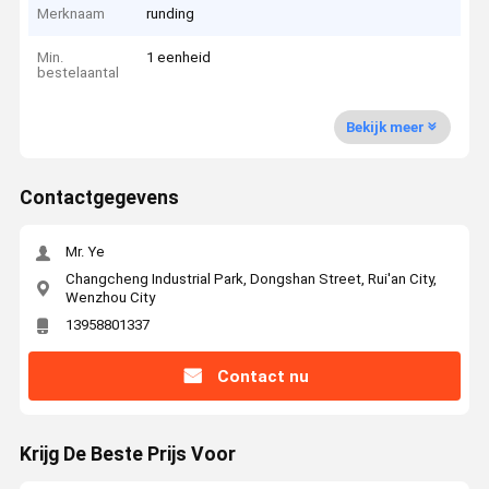
Merknaam
runding
Min.
1 eenheid
bestelaantal
Bekijk meer
Contactgegevens
Mr. Ye
Changcheng Industrial Park, Dongshan Street, Rui'an City,
Wenzhou City
13958801337
Contact nu
Krijg De Beste Prijs Voor