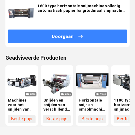
1600 type horizontale snijmachine volledig
automatisch papier longitudinaal snijmachine
voor bedekt papier
Doorgaan
Geadviseerde Producten
Machines
Snijden en
Horizontale
1100 type
voor het
snijden van
snij- en
horizontal
snijden van
verschillende
omrolmachine,
snijmachi
speciaal
materialen
langsnijds
papier, met
Kraftpapier
snijmachine,
Beste prijs
Beste prijs
Beste prijs
Beste pri
een breedte
Langeafsnijmachine
geschikt voor
van niet meer
Max.
het snijden en
dan 1800 mm
snijden van