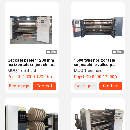
Gecoate papier 1200 mm
1600 type horizontale
horizontale snijmachine
snijmachine volledig
grote rol diameter
automatisch papier
MOQ:
1 eenheid
MOQ:
1 eenheid
materiaal OPP film
longitudinaal
Prijs:
USD 8000-12000/unit
Prijs:
USD 8000-12000/unit
snijmachine
snijmachine voor bedekt
papier
Beste prijs
Contact
Beste prijs
Contact