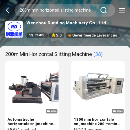
Wenzhou Runding Machinery Co., Ltd.
19
5.0
Geverifieerde Leverancier
YEARS
200m Min Horizontal Slitting Machine
(38)
Automatische
1300 mm horizontale
horizontale snijmachine
snijmachine 200 m/min
van 200 m/min met PLC-
Voor klantvereisten
MOQ:
1 eenheid
MOQ:
1 eenheid