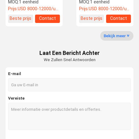
spanningsregeling
Hoogstandaard
MOQ:
1 eenheid
MOQ:
1 eenheid
coating papier
koperplaat papier
Prijs:
USD 8000-12000/unit
Prijs:
USD 8000-12000/unit
horizontale snijmachine
longitudinale snijmachine
Fabriekstoch
Kwaliteitsco
Neem
Nieuws
Beste prijs
Contact
Beste prijs
Contact
T
Ntrole
Contact Met
Ons Op
Bekijk meer
Verticale snijmachine
Laat Een Bericht Achter
horizontale snijmachine
We Zullen Snel Antwoorden
Machine voor het snijden van oppervlaktecurls
E-mail
Verwijderings- en snijmachine
Machines voor het snijden van kassapapier
Vereiste
Tape snijmachine
Hoogfrequente snijmachine
Dwarssnijmachine