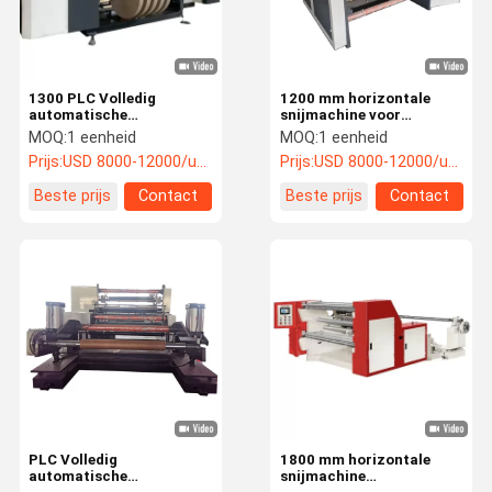
1300 PLC Volledig
1200 mm horizontale
automatische
snijmachine voor
spanningsregeling
terugspoelen 600 mm
MOQ:
1 eenheid
MOQ:
1 eenheid
Horizontale snijmachine
diameter
Prijs:
USD 8000-12000/unit
Prijs:
USD 8000-12000/unit
voor Kraftpapier
Beste prijs
Contact
Beste prijs
Contact
Thuis
Producten
Video's
Over Ons
PLC Volledig
1800 mm horizontale
automatische
snijmachine