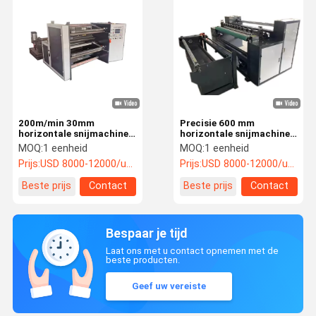
200m/min 30mm
Precisie 600 mm
horizontale snijmachine
horizontale snijmachine
longitudinale snijmachine
voor snijden en
MOQ:
1 eenheid
MOQ:
1 eenheid
kraft papier slitter
terugdraaien
Prijs:
USD 8000-12000/unit
Prijs:
USD 8000-12000/unit
rewinder machine
Beste prijs
Contact
Beste prijs
Contact
Bespaar je tijd
Laat ons met u contact opnemen met de
beste producten.
Geef uw vereiste