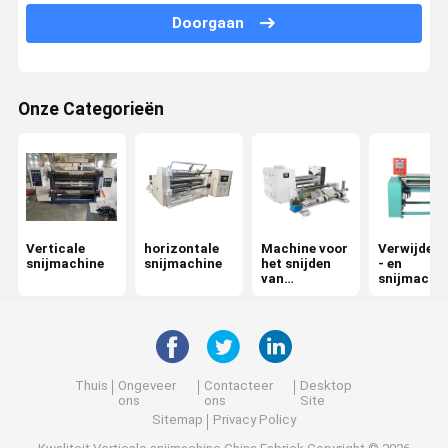
Doorgaan
Verpakkende Machinedelen
Aluminiumfolie afdichtfilm
Onze Categorieën
Tassenmachine
Verticale
horizontale
Machine voor
Verwijderi
snijmachine
snijmachine
het snijden
- en
van
snijmachi
oppervlaktec
urls
Thuis
Ongeveer
Contacteer
Desktop
ons
ons
Site
Sitemap
Privacy Policy