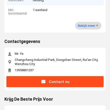
Merknaam
runding
Min.
1 eenheid
bestelaantal
Bekijk meer
Contactgegevens
Mr. Ye
Changcheng Industrial Park, Dongshan Street, Rui'an City,
Wenzhou City
13958801337
Contact nu
Krijg De Beste Prijs Voor