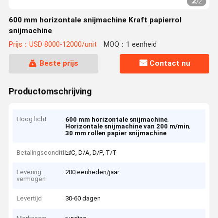
2
/
2
600 mm horizontale snijmachine Kraft papierrol
snijmachine
Prijs：USD 8000-12000/unit
MOQ：1 eenheid
Beste prijs
Contact nu
Productomschrijving
Hoog licht
,
600 mm horizontale snijmachine
,
Horizontale snijmachine van 200 m/min
30 mm rollen papier snijmachine
Betalingscondities
L/C, D/A, D/P, T/T
Levering
200 eenheden/jaar
vermogen
Levertijd
30-60 dagen