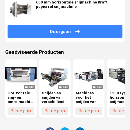
600 mm horizontale snijmachine Kraft
papierrol snijmachine
Doorgaan
Geadviseerde Producten
Horizontale
Snijden en
Machines
1100 type
snij- en
snijden van
voor het
horizontal
omrolmachine,
verschillende
snijden van
snijmachi
langsnijds
materialen
speciaal
snijmachine,
Kraftpapier
papier, met
Beste prijs
Beste prijs
Beste prijs
Beste pri
geschikt voor
Langeafsnijmachine
een breedte
het snijden en
Max.
van niet meer
snijden van
dan 1800 mm
rollen