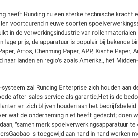
ing heeft Runding nu een sterke technische kracht
en voortdurend nieuwe soorten spoelverwerkingsa
kt in de verwerkingsindustrie van rollenmaterialen z
 lage prijs, de apparatuur is populair bij bekende 
 Paper, Artos, Chenming Paper, APP, Xianhe Paper, Ai
naar landen en regio's zoals Amerika., het Midden-
steem zal Runding Enterprise zich houden aan de be
oede after-sales service als garantie,Het is de bedoe
lanten en zich blijven houden aan het bedrijfsbelei
ver wat de onderneming niet heeft gedacht; doen 
daan, "samen merk spoelverwerkingsapparatuur te c
kersGaobao is toegewijd aan hand in hand werken me