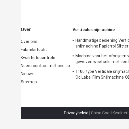
Over
Verticale snijmachine
Handmatige bediening Verti
Over ons
snijmachine Papierrol Slitter 
Fabriekstocht
200m/Min 1300mm
Machine voor het afsnijden v
Kwaliteitscontrole
geweven weefsels met een 
Neem contact met ons op
1300 mm
1100 type Verticale snijma
Nieuws
Od Label Film Snijmachine 
Sitemap
Privacybeleid
| China Goed Kwaliteit