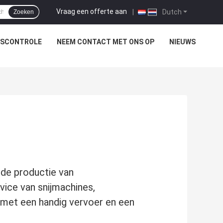
Vraag een offerte aan
|
Dutch
Zoeken
TSCONTROLE
NEEM CONTACT MET ONS OP
NIEUWS
 de productie van
ice van snijmachines,
r.met een handig vervoer en een