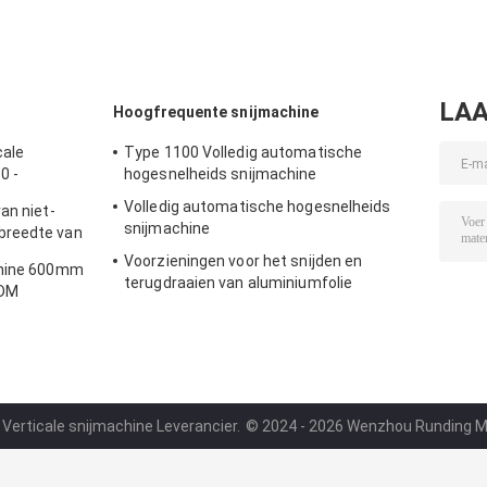
LAA
Hoogfrequente snijmachine
cale
Type 1100 Volledig automatische
0 -
hogesnelheids snijmachine
Volledig automatische hogesnelheids
an niet-
snijmachine
breedte van
Voorzieningen voor het snijden en
chine 600mm
terugdraaien van aluminiumfolie
ODM
 Verticale snijmachine Leverancier.
© 2024 - 2026 Wenzhou Runding Mach