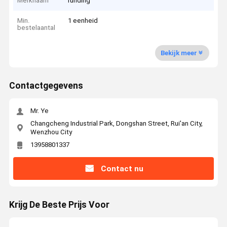
Merknaam
runding
Min.
1 eenheid
bestelaantal
Bekijk meer
Contactgegevens
Mr. Ye
Changcheng Industrial Park, Dongshan Street, Rui'an City,
Wenzhou City
13958801337
Contact nu
Krijg De Beste Prijs Voor