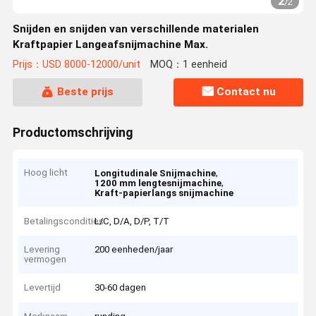
2
/
2
Snijden en snijden van verschillende materialen
Kraftpapier Langeafsnijmachine Max.
Prijs：USD 8000-12000/unit
MOQ：1 eenheid
Beste prijs
Contact nu
Productomschrijving
Hoog licht
,
Longitudinale Snijmachine
,
1200 mm lengtesnijmachine
Kraft-papierlangs snijmachine
Betalingscondities
L/C, D/A, D/P, T/T
Levering
200 eenheden/jaar
vermogen
Levertijd
30-60 dagen