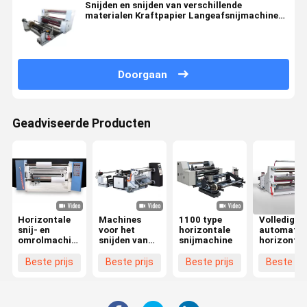
Snijden en snijden van verschillende
materialen Kraftpapier Langeafsnijmachine
Max.
Doorgaan
Geadviseerde Producten
Horizontale
Machines
1100 type
Volledig
snij- en
voor het
horizontale
automatis
omrolmachine,
snijden van
snijmachine
horizontal
langsnijds
speciaal
snijmachi
snijmachine,
papier, met
Beste prijs
Beste prijs
Beste prijs
Beste pri
geschikt voor
een breedte
het snijden en
van niet meer
snijden van
dan 1800 mm
rollen