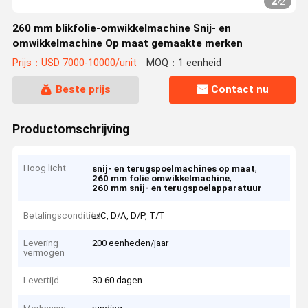
2
/
2
260 mm blikfolie-omwikkelmachine Snij- en
omwikkelmachine Op maat gemaakte merken
Prijs：USD 7000-10000/unit
MOQ：1 eenheid
Beste prijs
Contact nu
Productomschrijving
Hoog licht
,
snij- en terugspoelmachines op maat
,
260 mm folie omwikkelmachine
260 mm snij- en terugspoelapparatuur
Betalingscondities
L/C, D/A, D/P, T/T
Levering
200 eenheden/jaar
vermogen
Levertijd
30-60 dagen