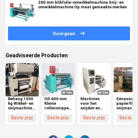
260 mm blikfolie-omwikkelmachine Snij- en
omwikkelmachine Op maat gemaakte merken
Doorgaan
Geadviseerde Producten
Behang 1000
OD 600 mm
Machines
Eénassige
kg Wikkel- en
Kleine
voor het
papierfilm
snijmachine
rollensnipper
snijden en
snijmachi
High Speed
Rewinder
terugspoelen
roll slitter
Roll Thermal
Rewinding
met hoge
rewinder
Beste prijs
Beste prijs
Beste prijs
Beste pri
Paper Slitting
And Slitting
snelheid 0 -
éénassige
Rewinder
Machine 1300
150 m/min Od
x 1380 x 1600
260 mm
mm