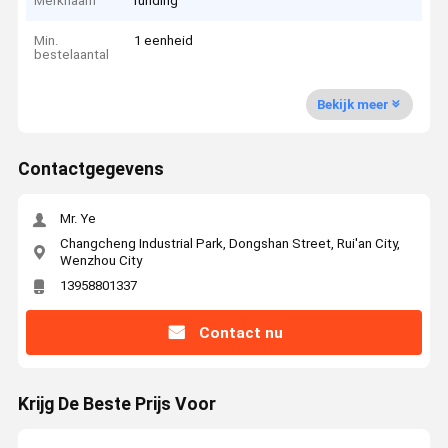
Merknaam
runding
Min.
1 eenheid
bestelaantal
Bekijk meer
Contactgegevens
Mr. Ye
Changcheng Industrial Park, Dongshan Street, Rui'an City,
Wenzhou City
13958801337
Contact nu
Krijg De Beste Prijs Voor