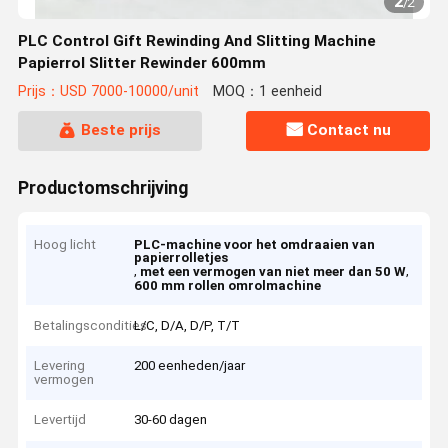
2
/
2
PLC Control Gift Rewinding And Slitting Machine
Papierrol Slitter Rewinder 600mm
Prijs：USD 7000-10000/unit
MOQ：1 eenheid
Beste prijs
Contact nu
Productomschrijving
Hoog licht
PLC-machine voor het omdraaien van
papierrolletjes
,
,
met een vermogen van niet meer dan 50 W
600 mm rollen omrolmachine
Betalingscondities
L/C, D/A, D/P, T/T
Levering
200 eenheden/jaar
vermogen
Levertijd
30-60 dagen