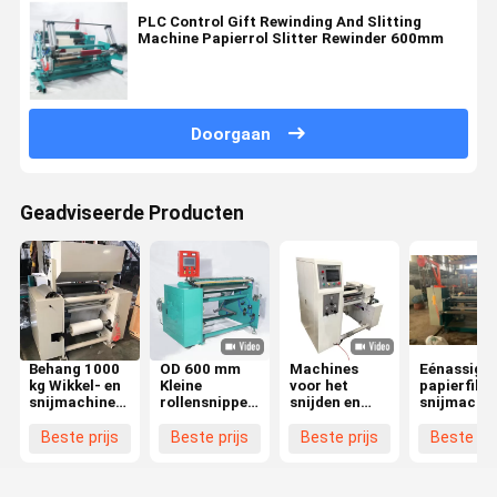
PLC Control Gift Rewinding And Slitting
Machine Papierrol Slitter Rewinder 600mm
Doorgaan
Geadviseerde Producten
Behang 1000
OD 600 mm
Machines
Eénassige
kg Wikkel- en
Kleine
voor het
papierfilm
snijmachine
rollensnipper
snijden en
snijmachi
High Speed
Rewinder
terugspoelen
roll slitter
Roll Thermal
Rewinding
met hoge
rewinder
Beste prijs
Beste prijs
Beste prijs
Beste pri
Paper Slitting
And Slitting
snelheid 0 -
éénassige
Rewinder
Machine 1300
150 m/min Od
x 1380 x 1600
260 mm