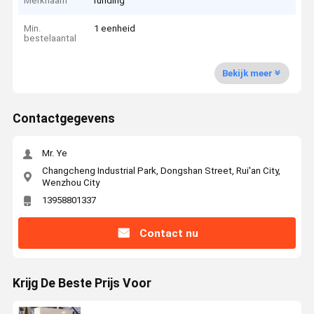
Merknaam
runding
Min.
1 eenheid
bestelaantal
Bekijk meer
Contactgegevens
Mr. Ye
Changcheng Industrial Park, Dongshan Street, Rui'an City,
Wenzhou City
13958801337
Contact nu
Krijg De Beste Prijs Voor