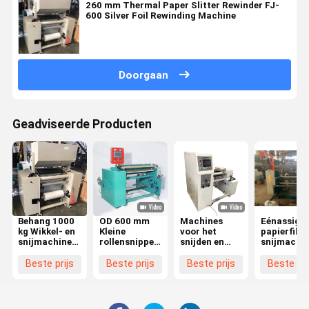
260 mm Thermal Paper Slitter Rewinder FJ-
600 Silver Foil Rewinding Machine
Doorgaan
Geadviseerde Producten
Behang 1000
OD 600 mm
Machines
Eénassige
kg Wikkel- en
Kleine
voor het
papierfilm
snijmachine
rollensnipper
snijden en
snijmachi
High Speed
Rewinder
terugspoelen
roll slitter
Roll Thermal
Rewinding
met hoge
rewinder
Beste prijs
Beste prijs
Beste prijs
Beste pri
Paper Slitting
And Slitting
snelheid 0 -
éénassige
Rewinder
Machine 1300
150 m/min Od
x 1380 x 1600
260 mm
mm