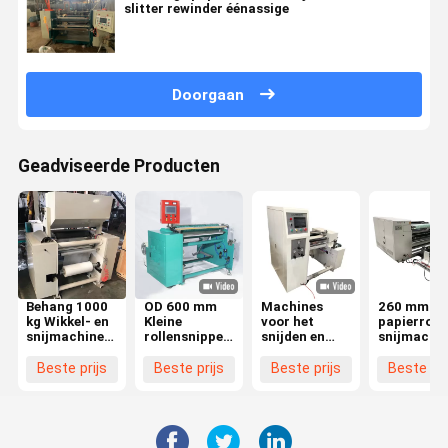
slitter rewinder éénassige
Doorgaan
Geadviseerde Producten
Behang 1000
OD 600 mm
Machines
260 mm
kg Wikkel- en
Kleine
voor het
papierrol
snijmachine
rollensnipper
snijden en
snijmachi
High Speed
Rewinder
terugspoelen
1300 x 138
Roll Thermal
Rewinding
met hoge
1600 mm
Beste prijs
Beste prijs
Beste prijs
Beste pri
Paper Slitting
And Slitting
snelheid 0 -
snelheid 0 
Rewinder
Machine 1300
150 m/min Od
150 m/min
x 1380 x 1600
260 mm
mm