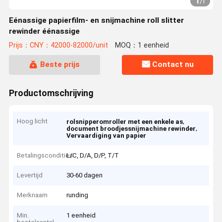
1
/
1
Eénassige papierfilm- en snijmachine roll slitter
rewinder éénassige
Prijs：CNY：42000-82000/unit
MOQ：1 eenheid
Beste prijs
Contact nu
Productomschrijving
Hoog licht
,
rolsnipperomroller met een enkele as
,
document broodjessnijmachine rewinder
Vervaardiging van papier
Betalingscondities
L/C, D/A, D/P, T/T
Levertijd
30-60 dagen
Merknaam
runding
Min.
1 eenheid