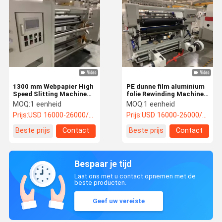
1300 mm Webpapier High
PE dunne film aluminium
Speed Slitting Machine
folie Rewinding Machine
Drie motoren oppervlak
Tape Slitter Rewinder
MOQ:
1 eenheid
MOQ:
1 eenheid
Winding Slitting Machine
1200KG Max
Prijs:
USD 16000-26000/unit
Prijs:
USD 16000-26000/unit
Beste prijs
Contact
Beste prijs
Contact
Bespaar je tijd
Laat ons met u contact opnemen met de
beste producten.
Geef uw vereiste