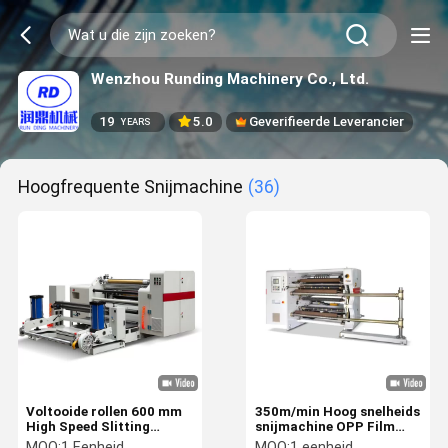
Wenzhou Runding Machinery Co., Ltd.
19
5.0
Geverifieerde Leverancier
YEARS
Hoogfrequente Snijmachine
(36)
Voltooide rollen 600 mm
350m/min Hoog snelheids
High Speed Slitting
snijmachine OPP Film
Machine Automatische
Slitter Rewinder High
MOQ:
1 Eenheid
MOQ:
1 eenheid