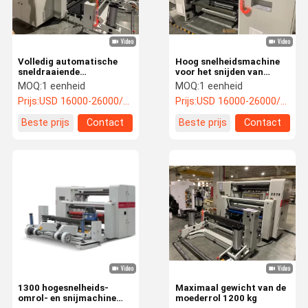
Volledig automatische
Hoog snelheidsmachine
sneldraaiende
voor het snijden van
kraftpapier,
rollen met een grote
MOQ:
1 eenheid
MOQ:
1 eenheid
koperplaatpapier, gecoat
diameter tot 1400 mm
Prijs:
USD 16000-26000/unit
Prijs:
USD 16000-26000/unit
papier, drukpapier om te
draaien en te snijden
Beste prijs
Contact
Beste prijs
Contact
Thuis
Producten
Video's
Over Ons
1300 hogesnelheids-
Maximaal gewicht van de
omrol- en snijmachine
moederrol 1200 kg