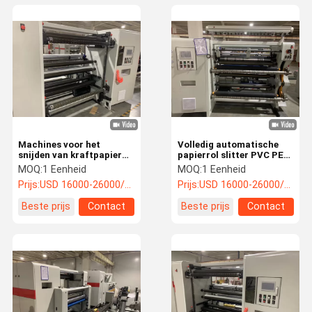
Machines voor het
Volledig automatische
snijden van kraftpapier
papierrol slitter PVC PET
en bedekt papier met een
PE composietfilm
MOQ:
1 Eenheid
MOQ:
1 Eenheid
maximale einddiameter
papierrol slit machine
Prijs:
USD 16000-26000/unit
Prijs:
USD 16000-26000/unit
van 1000 mm
Beste prijs
Contact
Beste prijs
Contact