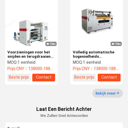
Verpakkende Machinedelen
Aluminiumfolie afdichtfilm
Tassenmachine
Voorzieningen voor het
Volledig automatische
snijden en terugdraaien
hogesnelheids
van aluminiumfolie
snijmachine
MOQ:
1 eenheid
MOQ:
1 eenheid
Prijs:
CNY：138000-188000/unit
Prijs:
CNY：138000-188000/unit
Beste prijs
Contact
Beste prijs
Contact
Bekijk meer
Laat Een Bericht Achter
We Zullen Snel Antwoorden