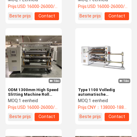
aluminiumfolie wikkeling
Precision
Prijs:
USD 16000-26000/unit
Prijs:
USD 16000-26000/unit
machine
Beste prijs
Contact
Beste prijs
Contact
ODM 1300mm High Speed
Type 1100 Volledig
Slitting Machine Roll
automatische
Paper Surface Slitting
hogesnelheids
MOQ:
1 eenheid
MOQ:
1 eenheid
Machine Snijmachine
snijmachine
Prijs:
USD 16000-26000/unit
Prijs:
CNY：138000-188000/unit
Beste prijs
Contact
Beste prijs
Contact