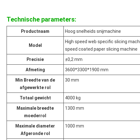
Technische parameters:
Productnaam
Hoog snelheids snijmachine
High speed web specific slicing machi
Model
speed coated paper slicing machine
Precisie
±0,2 mm
Afmeting
3600*3300*1900 mm
Min Breedte van de
30 mm
afgewerkte rol
Totaal gewicht
4000 kg
Maximale breedte
1300 mm
moederrol
Maximale diameter
1000 mm
Afgeronde rol