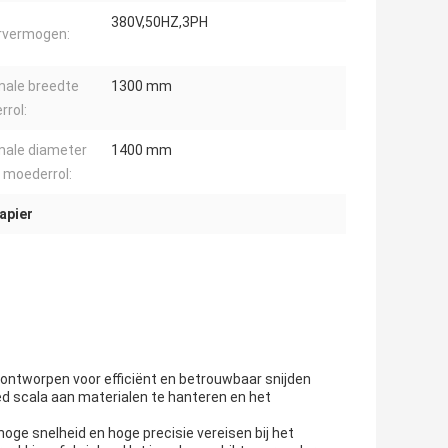
380V,50HZ,3PH
rvermogen:
ale breedte
1300 mm
rol:
ale diameter
1400 mm
 moederrol:
apier
 ontworpen voor efficiënt en betrouwbaar snijden
ed scala aan materialen te hanteren en het
hoge snelheid en hoge precisie vereisen bij het