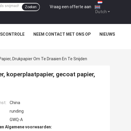
Vraag een offerte aan
|
Zoeken
Dutch
TSCONTROLE
NEEM CONTACT MET ONS OP
NIEUWS
Papier, Drukpapier Om Te Draaien En Te Snijden
r, koperplaatpapier, gecoat papier,
mst:
China
runding
GWQ-A
den Algemene voorwaarden: