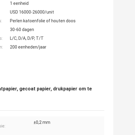
1 eenheid
USD 16000-26000/unit
s:
Perlen katoenfolie of houten doos
30-60 dagen
s:
L/C, D/A, D/P, T/T
n:
200 eenheden/jaar
tpapier, gecoat papier, drukpapier om te
±0,2 mm
ie: