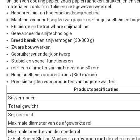
snijden van coating papier, zoals papierfabrieken, drukkerijen en v
materialen zoals film, folie en niet-geweven weefsel.
Hoogprecisie- en hogesnelheidssnijmachine
Machines voor het snijden van papier met hoge snelheid en hoge
Efficiënte en betrouwbare snijmachine
Geavanceerde snijtechnologie
Breed bereik van snijvermogen (30-300 g)
Zware bouwwerken
Gebruikersvriendelijk ontwerp
Stabiel en soepel functioneren
met een diameter van niet meer dan 50 mm
Hoog snelheids snijprestaties (350 m/min)
Precisie snijden voor producten van hogere kwaliteit
Productspecificaties
Snijvermogen
Totaal gewicht
Snij snelheid
Maximale diameter van de afgewerkte rol
Maximale breedte van de moederrol
De High Speed Slitting Machine is ontworpen met de gebruiker in h