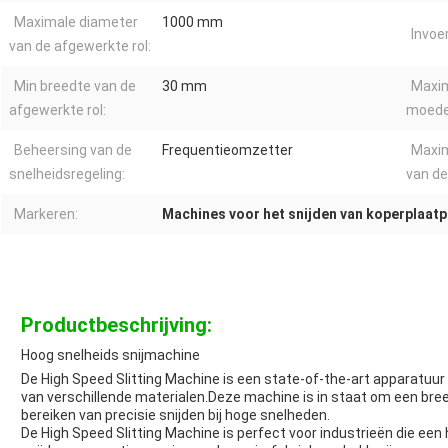
Maximale diameter
1000 mm
Invoe
van de afgewerkte rol:
Min breedte van de
30 mm
Maxim
afgewerkte rol:
moeder
Beheersing van de
Frequentieomzetter
Maxim
snelheidsregeling:
van de
Markeren:
Machines voor het snijden van koperplaatp
Productbeschrijving:
Hoog snelheids snijmachine
De High Speed Slitting Machine is een state-of-the-art apparatuur
van verschillende materialen.Deze machine is in staat om een bre
bereiken van precisie snijden bij hoge snelheden.
De High Speed Slitting Machine is perfect voor industrieën die een 