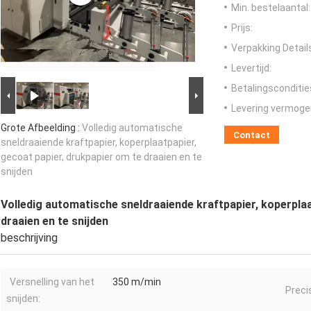
Min. bestelaantal:
Prijs:
Verpakking Detail
Levertijd:
Betalingsconditie
Levering vermoge
Grote Afbeelding :
Volledig automatische
Contact
sneldraaiende kraftpapier, koperplaatpapier,
gecoat papier, drukpapier om te draaien en te
snijden
Volledig automatische sneldraaiende kraftpapier, koperplaa
draaien en te snijden
beschrijving
Versnelling van het
350 m/min
Precis
snijden: