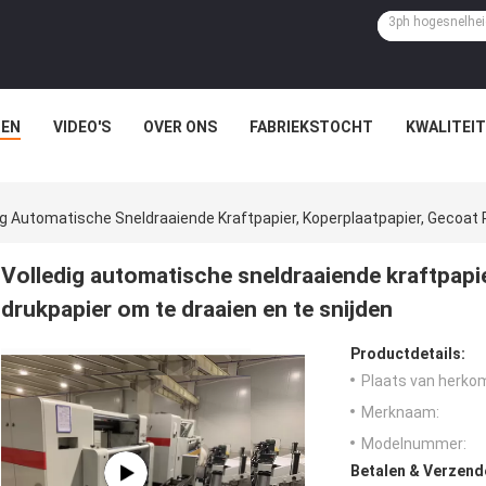
EN
VIDEO'S
OVER ONS
FABRIEKSTOCHT
KWALITEI
ig Automatische Sneldraaiende Kraftpapier, Koperplaatpapier, Gecoat 
Volledig automatische sneldraaiende kraftpapie
drukpapier om te draaien en te snijden
Productdetails:
Plaats van herko
Merknaam:
Modelnummer:
Betalen & Verzen