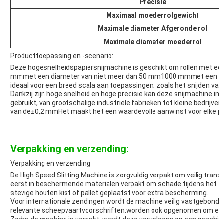
Precisie
Maximaal moederrolgewicht
Maximale diameter Afgeronde rol
Maximale diameter moederrol
Producttoepassing en -scenario:
Deze hogesnelheidspapiersnijmachine is geschikt om rollen met ee
mm
met een diameter van niet meer dan 50 mm
1000 mm
met een
ideaal voor een breed scala aan toepassingen, zoals het snijden van 
Dankzij zijn hoge snelheid en hoge precisie kan deze snijmachine i
gebruikt, van grootschalige industriële fabrieken tot kleine bedrij
van de
±0,2 mm
Het maakt het een waardevolle aanwinst voor elke p
Verpakking en verzending:
Verpakking en verzending
De High Speed Slitting Machine is zorgvuldig verpakt om veilig tra
eerst in beschermende materialen verpakt om schade tijdens het 
stevige houten kist of pallet geplaatst voor extra bescherming.
Voor internationale zendingen wordt de machine veilig vastgebon
relevante scheepvaartvoorschriften.worden ook opgenomen om een