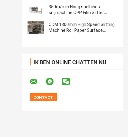
Automatische aluminiumfolie
wikkeling machine
350m/min Hoog snelheids
snijmachine OPP Film Slitter
Rewinder High Precision
ODM 1300mm High Speed Slitting
Machine Roll Paper Surface
Slitting Machine Snijmachine
IK BEN ONLINE CHATTEN NU