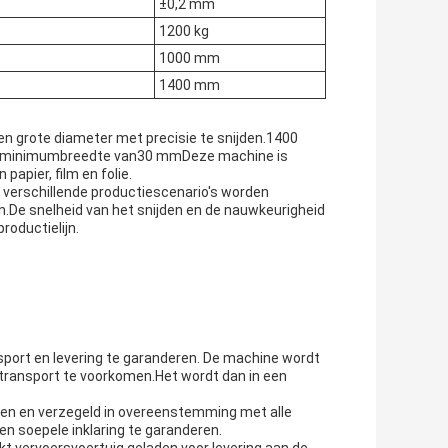
±0,2 mm
1200 kg
1000 mm
1400 mm
n grote diameter met precisie te snijden.
1400
 minimumbreedte van
30 mm
Deze machine is
papier, film en folie.
n verschillende productiescenario's worden
ven.De snelheid van het snijden en de nauwkeurigheid
roductielijn.
nsport en levering te garanderen. De machine wordt
transport te voorkomen.Het wordt dan in een
den en verzegeld in overeenstemming met alle
 soepele inklaring te garanderen.