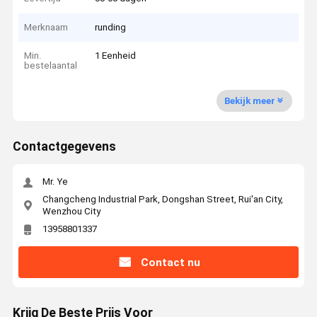
Merknaam
runding
Min.
1 Eenheid
bestelaantal
Bekijk meer
Contactgegevens
Mr. Ye
Changcheng Industrial Park, Dongshan Street, Rui'an City,
Wenzhou City
13958801337
Contact nu
Krijg De Beste Prijs Voor