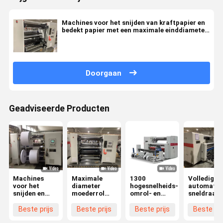
Machines voor het snijden van kraftpapier en
bedekt papier met een maximale einddiameter
van 1000 mm
Doorgaan
Geadviseerde Producten
Machines
Maximale
1300
Volledig
voor het
diameter
hogesnelheids-
automatis
snijden en
moederrol
omrol- en
sneldraaie
terugspoelen
1400 mm
snijmachine
kraftpapie
van
High Speed
voor bedekt
koperplaat
Beste prijs
Beste prijs
Beste prijs
Beste pri
koperplaatpapier
Kraft Paper
papier,
gecoat