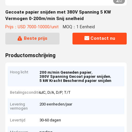
2
/
2
Gecoate papier snijden met 380V Spanning 5 KW
Vermogen 0-200m/min Snij snelheid
Prijs：USD 7000-10000/unit
MOQ：1 Eenheid
Beste prijs
Contact nu
Productomschrijving
Hoog licht
,
200 m/min Gesneden papier
,
380V Spanning Gecoat papier snijden
5 kW Kracht Beschermd papier snijden
Betalingscondities
L/C, D/A, D/P, T/T
Levering
200 eenheden/jaar
vermogen
Levertijd
30-60 dagen