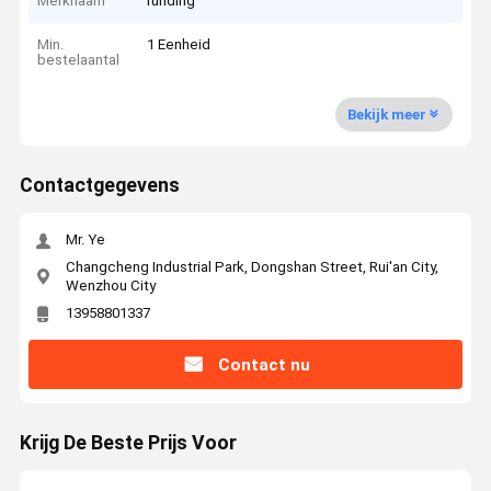
Merknaam
runding
Min.
1 Eenheid
bestelaantal
Bekijk meer
Contactgegevens
Mr. Ye
Changcheng Industrial Park, Dongshan Street, Rui'an City,
Wenzhou City
13958801337
Contact nu
Krijg De Beste Prijs Voor