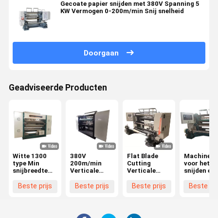
Gecoate papier snijden met 380V Spanning 5
KW Vermogen 0-200m/min Snij snelheid
Doorgaan
Geadviseerde Producten
Witte 1300
380V
Flat Blade
Machines
type Min
200m/min
Cutting
voor het
snijbreedte
Verticale
Verticale
snijden en
30 mm
snijmachine
Slitting
terugspoel
Verticale
Composit
Machine 0-
van losse
Beste prijs
Beste prijs
Beste prijs
Beste pri
snijmachine
Stretch Film
200m/min
folies
voor hoge
Snijmachine
Slitting
precisie snij
460mm
Speed 380V
Spanning