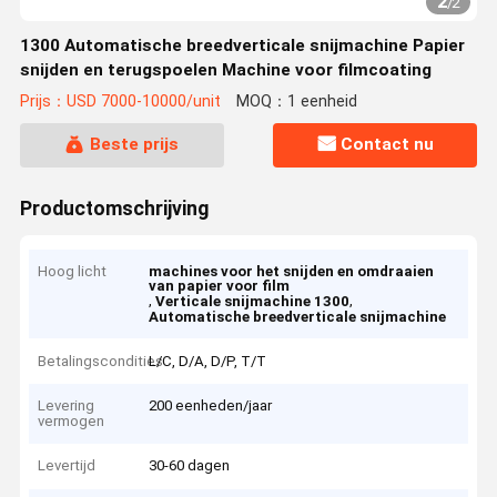
2
/
2
1300 Automatische breedverticale snijmachine Papier
snijden en terugspoelen Machine voor filmcoating
Prijs：USD 7000-10000/unit
MOQ：1 eenheid
Beste prijs
Contact nu
Productomschrijving
Hoog licht
machines voor het snijden en omdraaien
van papier voor film
,
,
Verticale snijmachine 1300
Automatische breedverticale snijmachine
Betalingscondities
L/C, D/A, D/P, T/T
Levering
200 eenheden/jaar
vermogen
Levertijd
30-60 dagen