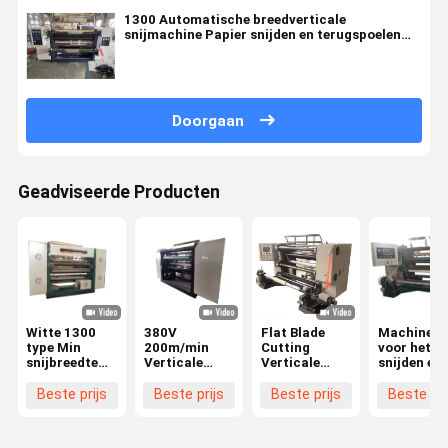
1300 Automatische breedverticale
snijmachine Papier snijden en terugspoelen
Machine voor filmcoating
Doorgaan
Geadviseerde Producten
Witte 1300
380V
Flat Blade
Machines
type Min
200m/min
Cutting
voor het
snijbreedte
Verticale
Verticale
snijden en
30 mm
snijmachine
Slitting
terugspoel
Verticale
Composit
Machine 0-
van losse
Beste prijs
Beste prijs
Beste prijs
Beste pri
snijmachine
Stretch Film
200m/min
folies
voor hoge
Snijmachine
Slitting
precisie snij
460mm
Speed 380V