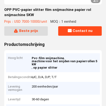
2
/
2
OPP PVC-papier slitter film snijmachine papier rol
snijmachine 5KW
Prijs：USD 7000-10000/unit
MOQ：1 eenheid
Beste prijs
Contact nu
Productomschrijving
Hoog licht
,
Pvc-film snijmachine
machine voor het snijden van papierrollen 5
kW
,
op papier slitter
Betalingscondities
L/C, D/A, D/P, T/T
Levering
200 eenheden/jaar
vermogen
Levertijd
30-60 dagen