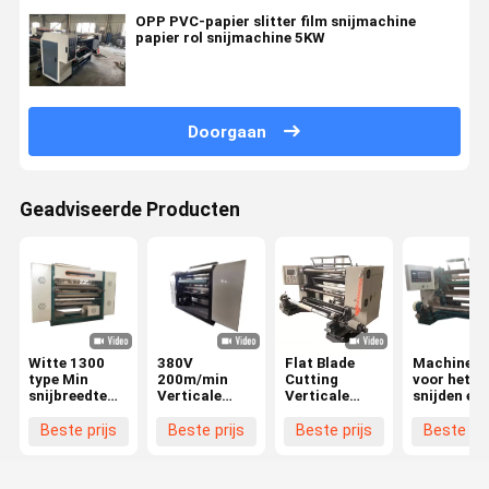
OPP PVC-papier slitter film snijmachine
papier rol snijmachine 5KW
Doorgaan
Geadviseerde Producten
Witte 1300
380V
Flat Blade
Machines
type Min
200m/min
Cutting
voor het
snijbreedte
Verticale
Verticale
snijden en
30 mm
snijmachine
Slitting
terugspoel
Verticale
Composit
Machine 0-
van losse
Beste prijs
Beste prijs
Beste prijs
Beste pri
snijmachine
Stretch Film
200m/min
folies
voor hoge
Snijmachine
Slitting
precisie snij
460mm
Speed 380V