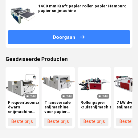
1400 mm Kraft papier rollen papier Hamburg
papier snijmachine
Doorgaan
Geadviseerde Producten
Frequentieomzettercontrole
Transversale
Rollenpapier
7 kW dwar
dwars
snijmachine
kruissnijmachine
snijmachi
snijmachine
voor papier
Webpapier
met 1000
dwars
rollen
Beste prijs
Beste prijs
Beste prijs
Beste pri
snijmachine