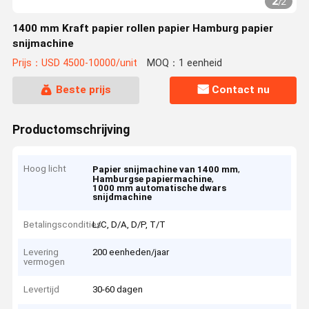
2
/
2
1400 mm Kraft papier rollen papier Hamburg papier
snijmachine
Prijs：USD 4500-10000/unit
MOQ：1 eenheid
Beste prijs
Contact nu
Productomschrijving
Hoog licht
,
Papier snijmachine van 1400 mm
,
Hamburgse papiermachine
1000 mm automatische dwars
snijdmachine
Betalingscondities
L/C, D/A, D/P, T/T
Levering
200 eenheden/jaar
vermogen
Levertijd
30-60 dagen