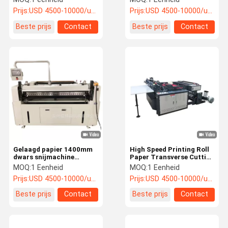
Machine Snijdikte van 20-
snijmachine
Prijs:
USD 4500-10000/unit
Prijs:
USD 4500-10000/unit
300gm
Beste prijs
Contact
Beste prijs
Contact
Gelaagd papier 1400mm
High Speed Printing Roll
dwars snijmachine
Paper Transverse Cutting
Plastic composiet papier
Machine Film Non Woven
MOQ:
1 Eenheid
MOQ:
1 Eenheid
web papier dwars
Fabric Cutting Machine
Prijs:
USD 4500-10000/unit
Prijs:
USD 4500-10000/unit
snijmachine
Met een
snelheidsdrukwerk
Beste prijs
Contact
Beste prijs
Contact