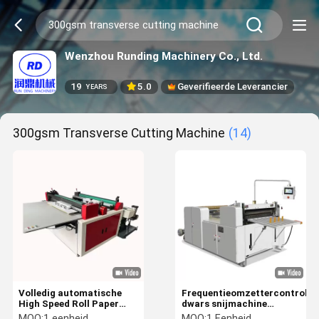
Wenzhou Runding Machinery Co., Ltd.
19
5.0
Geverifieerde Leverancier
YEARS
300gsm Transverse Cutting Machine
(14)
Volledig automatische
Frequentieomzettercontrole
High Speed Roll Paper
dwars snijmachine
Transverse Cutting
Webpapier dwars
MOQ:
1 eenheid
MOQ:
1 Eenheid