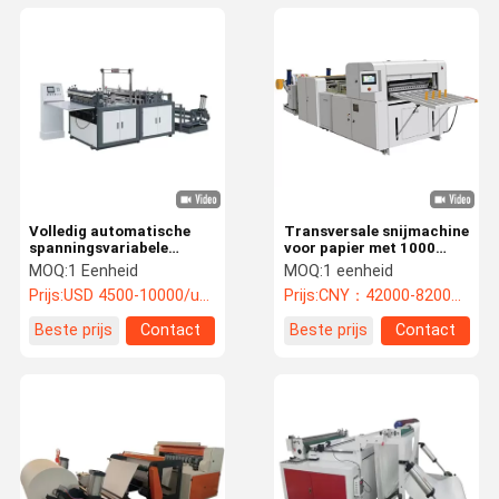
Volledig automatische
Transversale snijmachine
spanningsvariabele
voor papier met 1000
frequentieregeling
rollen
MOQ:
1 Eenheid
MOQ:
1 eenheid
coating roll papier
Prijs:
USD 4500-10000/unit
Prijs:
CNY：42000-82000/unit
transversale en
longitudinale snijmachine
Beste prijs
Contact
Beste prijs
Contact