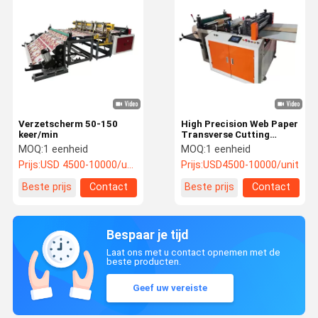
Verzetscherm 50-150
High Precision Web Paper
keer/min
Transverse Cutting
Machine met
MOQ:
1 eenheid
MOQ:
1 eenheid
gehumaniseerd ontwerp
Prijs:
USD 4500-10000/unit
Prijs:
USD4500-10000/unit
Beste prijs
Contact
Beste prijs
Contact
Bespaar je tijd
Laat ons met u contact opnemen met de
beste producten.
Geef uw vereiste