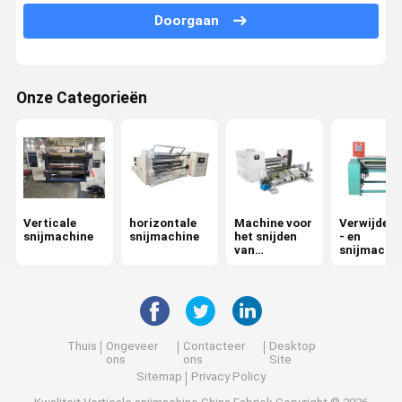
Doorgaan
Verpakkende Machinedelen
Aluminiumfolie afdichtfilm
Onze Categorieën
Tassenmachine
Verticale
horizontale
Machine voor
Verwijderi
snijmachine
snijmachine
het snijden
- en
van
snijmachi
oppervlaktec
urls
Thuis
Ongeveer
Contacteer
Desktop
ons
ons
Site
Sitemap
Privacy Policy