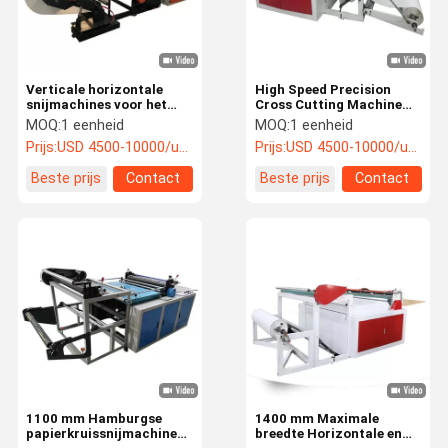
Verticale horizontale
High Speed Precision
snijmachines voor het
Cross Cutting Machine
rollen van papier en
Kraft papier bedekt
MOQ:
1 eenheid
MOQ:
1 eenheid
hamburgerpapier
papier Printpapier
Prijs:
USD 4500-10000/unit
Prijs:
USD 4500-10000/unit
Beste prijs
Contact
Beste prijs
Contact
Thuis
Producten
Video's
Over Ons
1100 mm Hamburgse
1400 mm Maximale
papierkruissnijmachine
breedte Horizontale en