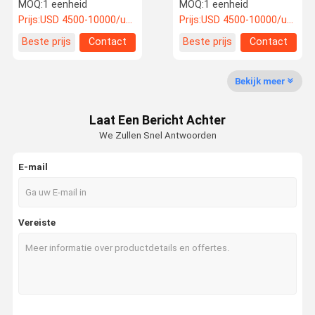
20-300 gm
verticale snijmachine
MOQ:
1 eenheid
MOQ:
1 eenheid
snijrol papier hamburger
Prijs:
USD 4500-10000/unit
Prijs:
USD 4500-10000/unit
papier bedekt papier
Fabriekstoch
Kwaliteitsco
Neem
Nieuws
Beste prijs
Contact
Beste prijs
Contact
T
Ntrole
Contact Met
Ons Op
Bekijk meer
Verticale snijmachine
Laat Een Bericht Achter
horizontale snijmachine
We Zullen Snel Antwoorden
Machine voor het snijden van oppervlaktecurls
E-mail
Verwijderings- en snijmachine
Machines voor het snijden van kassapapier
Vereiste
Tape snijmachine
Hoogfrequente snijmachine
Dwarssnijmachine