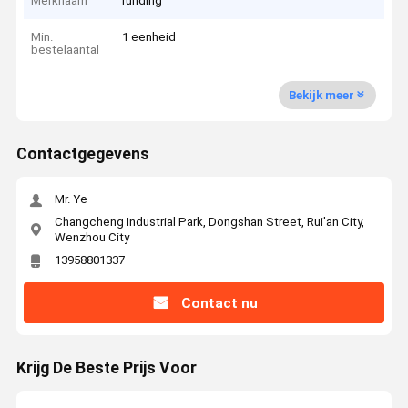
Merknaam
runding
Min.
1 eenheid
bestelaantal
Bekijk meer
Contactgegevens
Mr. Ye
Changcheng Industrial Park, Dongshan Street, Rui'an City,
Wenzhou City
13958801337
Contact nu
Krijg De Beste Prijs Voor