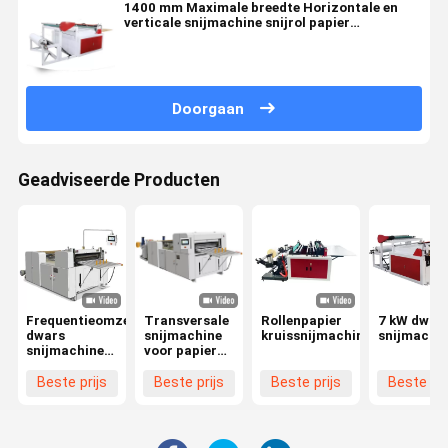
1400 mm Maximale breedte Horizontale en
verticale snijmachine snijrol papier
hamburger papier bedekt papier
Doorgaan
Geadviseerde Producten
Frequentieomzettercontrole
Transversale
Rollenpapier
7 kW dwar
dwars
snijmachine
kruissnijmachine
snijmachi
snijmachine
voor papier
Webpapier
met 1000
dwars
rollen
Beste prijs
Beste prijs
Beste prijs
Beste pri
snijmachine