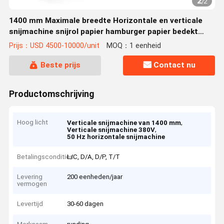
2
/
2
1400 mm Maximale breedte Horizontale en verticale
snijmachine snijrol papier hamburger papier bedekt
papier
Prijs：USD 4500-10000/unit
MOQ：1 eenheid
Beste prijs
Contact nu
Productomschrijving
Hoog licht
,
Verticale snijmachine van 1400 mm
,
Verticale snijmachine 380V
50 Hz horizontale snijmachine
Betalingscondities
L/C, D/A, D/P, T/T
Levering
200 eenheden/jaar
vermogen
Levertijd
30-60 dagen