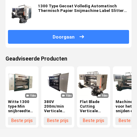
1300 Type Gecoat Volledig Automatisch
Thermisch Papier Snijmachine Label Slitter
Rewinder 200m/Min
Doorgaan
Geadviseerde Producten
Witte 1300
380V
Flat Blade
Machines
type Min
200m/min
Cutting
voor het
snijbreedte
Verticale
Verticale
snijden en
30 mm
snijmachine
Slitting
terugspoel
Verticale
Composit
Machine 0-
van losse
Beste prijs
Beste prijs
Beste prijs
Beste pri
snijmachine
Stretch Film
200m/min
folies
voor hoge
Snijmachine
Slitting
precisie snij
460mm
Speed 380V