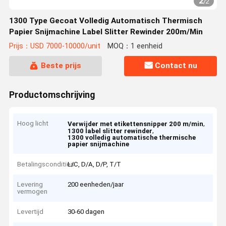
2
/
2
1300 Type Gecoat Volledig Automatisch Thermisch
Papier Snijmachine Label Slitter Rewinder 200m/Min
Prijs：USD 7000-10000/unit
MOQ：1 eenheid
Beste prijs
Contact nu
Productomschrijving
Hoog licht
,
Verwijder met etikettensnipper 200 m/min
,
1300 label slitter rewinder
1300 volledig automatische thermische
papier snijmachine
Betalingscondities
L/C, D/A, D/P, T/T
Levering
200 eenheden/jaar
vermogen
Levertijd
30-60 dagen