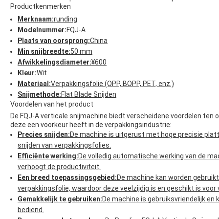
Productkenmerken
Merknaam:
runding
Modelnummer:
FQJ-A
Plaats van oorsprong:
China
Min snijbreedte:
50 mm
Afwikkelingsdiameter:
¥600
Kleur:
Wit
Materiaal:
Verpakkingsfolie (OPP, BOPP, PET, enz.)
Snijmethode:
Flat Blade Snijden
Voordelen van het product
De FQJ-A verticale snijmachine biedt verscheidene voordelen ten o
deze een voorkeur heeft in de verpakkingsindustrie:
Precies snijden:
De machine is uitgerust met hoge precisie pla
snijden van verpakkingsfolies.
Efficiënte werking:
De volledig automatische werking van de ma
verhoogt de productiviteit.
Een breed toepassingsgebied:
De machine kan worden gebruikt 
verpakkingsfolie, waardoor deze veelzijdig is en geschikt is voor 
Gemakkelijk te gebruiken:
De machine is gebruiksvriendelijk en
bediend.