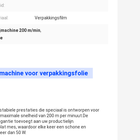
id:
iaal:
Verpakkingsfilm
ijmachine 200 m/min
,
ie
jmachine voor verpakkingsfolie
stabiele prestaties die speciaal is ontworpen voor
en maximale snelheid van 200 m per minuut.De
egantie toevoegt aan uw productielijn.
plat mes, waardoor elke keer een schone en
eer dan 50 W.