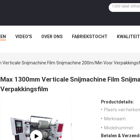
EN
VIDEO'S
OVER ONS
FABRIEKSTOCHT
KWALITEI
Verticale Snijmachine Film Snijmachine 200m/Min Voor Verpakkingsf
Max 1300mm Verticale Snijmachine Film Snij
Verpakkingsfilm
Productdetails:
Plaats van herko
Merknaam:
Modelnummer:
Betalen & Verzen