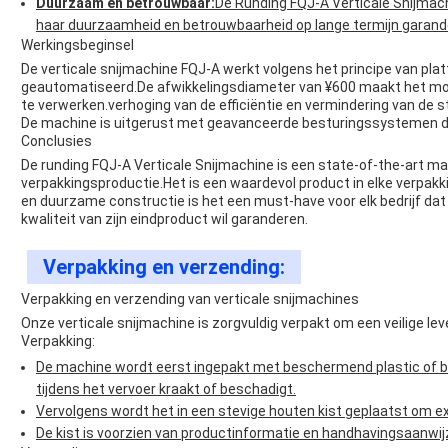
Duurzaam en betrouwbaar:
De Runding FQJ-A Verticale Snijmac
haar duurzaamheid en betrouwbaarheid op lange termijn garand
Werkingsbeginsel
De verticale snijmachine FQJ-A werkt volgens het principe van plat
geautomatiseerd.De afwikkelingsdiameter van ¥600 maakt het mogel
te verwerken.verhoging van de efficiëntie en vermindering van de st
De machine is uitgerust met geavanceerde besturingssystemen di
Conclusies
De runding FQJ-A Verticale Snijmachine is een state-of-the-art mac
verpakkingsproductie.Het is een waardevol product in elke verpakk
en duurzame constructie is het een must-have voor elk bedrijf dat
kwaliteit van zijn eindproduct wil garanderen.
Verpakking en verzending:
Verpakking en verzending van verticale snijmachines
Onze verticale snijmachine is zorgvuldig verpakt om een veilige le
Verpakking:
De machine wordt eerst ingepakt met beschermend plastic of 
tijdens het vervoer kraakt of beschadigt.
Vervolgens wordt het in een stevige houten kist geplaatst om e
De kist is voorzien van productinformatie en handhavingsaanwij