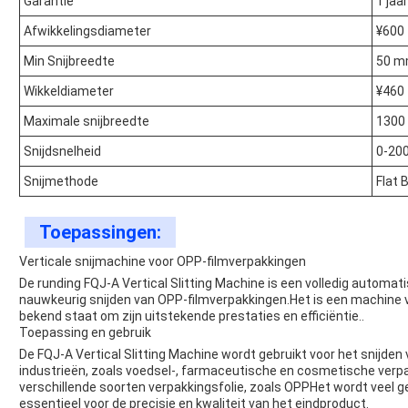
Garantie
1 jaar
Afwikkelingsdiameter
¥600
Min Snijbreedte
50 
Wikkeldiameter
¥460
Maximale snijbreedte
1300
Snijdsnelheid
0-20
Snijmethode
Flat 
Toepassingen:
Verticale snijmachine voor OPP-filmverpakkingen
De runding FQJ-A Vertical Slitting Machine is een volledig automa
nauwkeurig snijden van OPP-filmverpakkingen.Het is een machine va
bekend staat om zijn uitstekende prestaties en efficiëntie..
Toepassing en gebruik
De FQJ-A Vertical Slitting Machine wordt gebruikt voor het snijden
industrieën, zoals voedsel-, farmaceutische en cosmetische verpak
verschillende soorten verpakkingsfolie, zoals OPPHet wordt veel ge
essentieel voor de precisie en kwaliteit van het eindproduct.