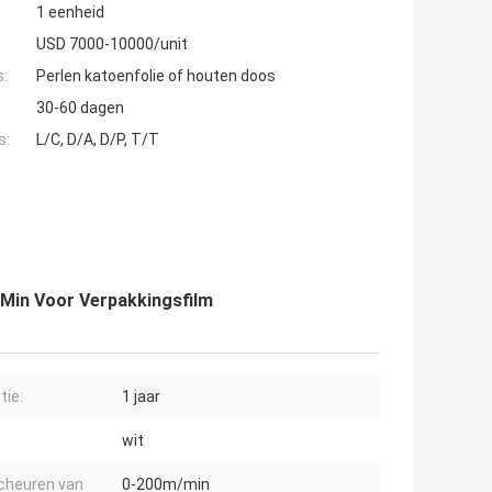
1 eenheid
USD 7000-10000/unit
s:
Perlen katoenfolie of houten doos
30-60 dagen
s:
L/C, D/A, D/P, T/T
Min Voor Verpakkingsfilm
tie:
1 jaar
wit
cheuren van
0-200m/min