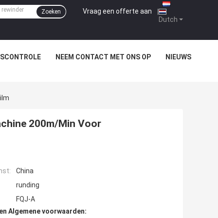
Vraag een offerte aan
|
Zoeken
Dutch
TSCONTROLE
NEEM CONTACT MET ONS OP
NIEUWS
ilm
machine 200m/Min Voor
mst:
China
runding
FQJ-A
den Algemene voorwaarden: