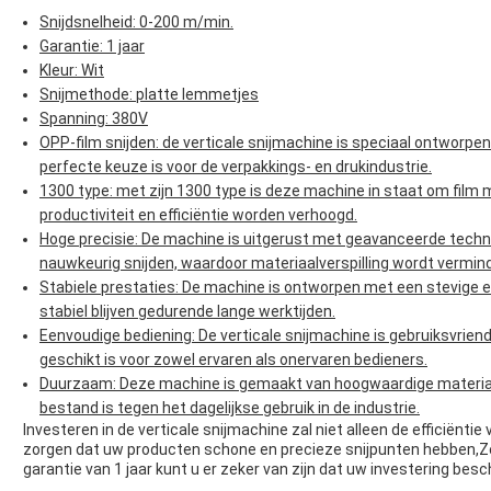
Snijdsnelheid: 0-200 m/min.
Garantie: 1 jaar
Kleur: Wit
Snijmethode: platte lemmetjes
Spanning: 380V
OPP-film snijden: de verticale snijmachine is speciaal ontworpen
perfecte keuze is voor de verpakkings- en drukindustrie.
1300 type: met zijn 1300 type is deze machine in staat om film 
productiviteit en efficiëntie worden verhoogd.
Hoge precisie: De machine is uitgerust met geavanceerde techno
nauwkeurig snijden, waardoor materiaalverspilling wordt vermin
Stabiele prestaties: De machine is ontworpen met een stevige 
stabiel blijven gedurende lange werktijden.
Eenvoudige bediening: De verticale snijmachine is gebruiksvrien
geschikt is voor zowel ervaren als onervaren bedieners.
Duurzaam: Deze machine is gemaakt van hoogwaardige material
bestand is tegen het dagelijkse gebruik in de industrie.
Investeren in de verticale snijmachine zal niet alleen de efficiënti
zorgen dat uw producten schone en precieze snijpunten hebben,Ze
garantie van 1 jaar kunt u er zeker van zijn dat uw investering besc