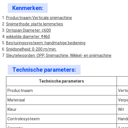
Kenmerken:
Productnaam:Verticale snijmachine
Snijmethode: platte lemmetjes
Ontspan Diameter: ¢600
wikkelde diameter: ₹460
Besturingssysteem: handmatige bediening
Snijdsnelheid: 0-200 m/min.
Sleutelwoorden: OPP, Snijmachine, Wikkel- en snijmachine
Technische parameters:
Technische parameters
Productnaam
Verti
Materiaal
Verpa
Kleur
Wit
Controlesysteem
Hand