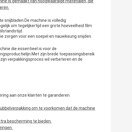
hine is gemaakt van hoogwaardige materialen, die
eren.
te snijbladen.De machine is volledig
ijk om tegelijkertijd een grote hoeveelheid film
ilstandstijd.
e zorgen voor een soepel en nauwkeurig snijden.
hine die essentieel is voor de
ingsproductielijn.Met zijn brede toepassingsbereik
 zijn verpakkingsproces wil verbeteren en de
vering aan onze klanten te garanderen.
bubbelverpakking om te voorkomen dat de machine
xtra bescherming te bieden.
zingen.