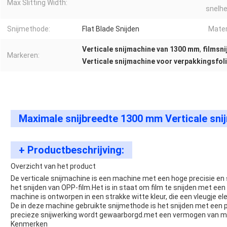
Max Slitting Width:
snelhe
Snijmethode:
Flat Blade Snijden
Mater
Verticale snijmachine van 1300 mm
,
filmsn
Markeren:
Verticale snijmachine voor verpakkingsfol
Maximale snijbreedte 1300 mm Verticale sni
+ Productbeschrijving:
Overzicht van het product
De verticale snijmachine is een machine met een hoge precisie en 
het snijden van OPP-film.Het is in staat om film te snijden met e
machine is ontworpen in een strakke witte kleur, die een vleugje el
De in deze machine gebruikte snijmethode is het snijden met een 
precieze snijwerking wordt gewaarborgd.met een vermogen van m
Kenmerken