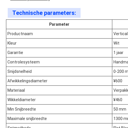
Technische parameters:
Parameter
Productnaam
Vertica
Kleur
Wit
Garantie
1 jaar
Controlesysteem
Handmat
Snijdsnelheid
0-200 
Afwikkelingsdiameter
¥600
Materiaal
Verpakk
Wikkeldiameter
¥460
Min Snijbreedte
50 mm
Maximale snijbreedte
1300 