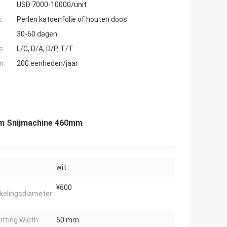
USD 7000-10000/unit
s:
Perlen katoenfolie of houten doos
30-60 dagen
s:
L/C, D/A, D/P, T/T
n:
200 eenheden/jaar
ilm Snijmachine 460mm
wit
¥600
kelingsdiameter:
itting Width:
50 mm