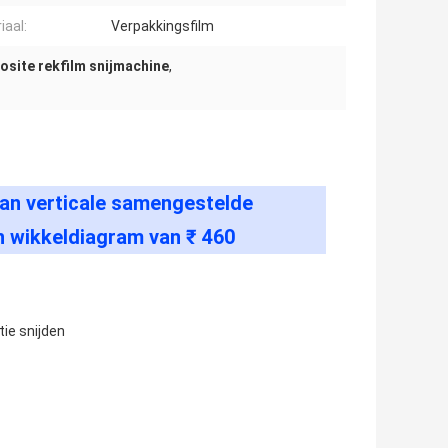
iaal:
Verpakkingsfilm
site rekfilm snijmachine
,
van verticale samengestelde
n wikkeldiagram van ₹ 460
tie snijden