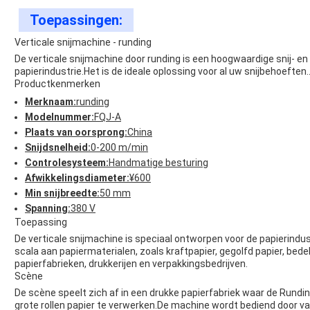
Toepassingen:
Verticale snijmachine - runding
De verticale snijmachine door runding is een hoogwaardige snij- e
papierindustrie.Het is de ideale oplossing voor al uw snijbehoeften.
Productkenmerken
Merknaam:
runding
Modelnummer:
FQJ-A
Plaats van oorsprong:
China
Snijdsnelheid:
0-200 m/min
Controlesysteem:
Handmatige besturing
Afwikkelingsdiameter:
¥600
Min snijbreedte:
50 mm
Spanning:
380 V
Toepassing
De verticale snijmachine is speciaal ontworpen voor de papierindus
scala aan papiermaterialen, zoals kraftpapier, gegolfd papier, bede
papierfabrieken, drukkerijen en verpakkingsbedrijven.
Scène
De scène speelt zich af in een drukke papierfabriek waar de Rundin
grote rollen papier te verwerken.De machine wordt bediend door va