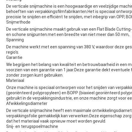
De verticale snijmachine is een hoogwaardige en veelzijdige machi
behoeften van verpakkingsfilmfabrikanten.Het is speciaal ontworp
precisie te snijden en efficiënt te snijden, met inbegrip van OPP, 
Snijmethode
De verticale snijmachine maakt gebruik van een Flat Blade Cuttin
en schone snijpunten.met een breedte van niet meer dan 50 mm,.
Spanning
De machine werkt met een spanning van 380 V, waardoor deze geschi
regio's.
Garantie
We begrijpen het belang van kwaliteit en betrouwbaarheid in een m
voorzien van een garantie van 1 jaar.Deze garantie dekt eventuele
zonder zorgen kunt gebruiken.
Materiaal
Onze machine is speciaal ontworpen voor het snijden van verpakki
(georiënteerd polypropyleen) en BOPP (biaxieel georiënteerd poly
gebruikt in de verpakkingsindustrie, en onze machine zorgt voor ee
Afwikkelingsdiameter
De verticale snijmachine heeft een maximale ontwikkelingsdiamete
verpakkingsfolie gemakkelijk kan verwerken.Deze eigenschap zorg
dat het materiaal vaak opnieuw moet worden gevuld.
Snij- en terugspoelmachine