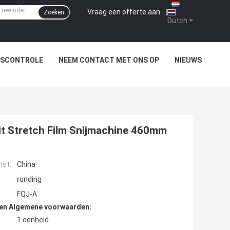
Vraag een offerte aan
|
Zoeken
Dutch
TSCONTROLE
NEEM CONTACT MET ONS OP
NIEUWS
t Stretch Film Snijmachine 460mm
mst:
China
runding
FQJ-A
den Algemene voorwaarden:
1 eenheid