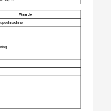
de Snijden
Waarde
ugspoelmachine
ring