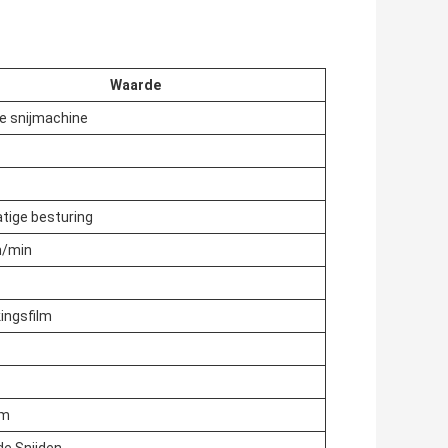
Waarde
le snijmachine
ige besturing
m/min
ingsfilm
mm