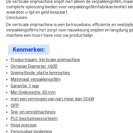
De verticale snijmachine snijdt niet alleen de verpakkingsfilm, maar
complete oplossing bieden voor verpakkingsfilmfabrikantenHet eli
waardoor u tijd en geld bespaart.
Conclusies
De verticale snijmachine is een betrouwbare, efficiënte en veelzijd
verpakkingsfilms.het zorgt voor nauwkeurig snijden en langdurig ge
machine een must-have voor uw productielijn.
Kenmerken:
Productnaam: Verticale snijmachine
Ontspan Diameter: ¢600
Snijmethode: platte lemmetjes
Materiaal: verpakkingsfilm
Garantie: 1 jaar
Min Snijbreedte: 50 mm
met een vermogen van niet meer dan 10 kW
OPP
Snij- en omrolmachines
PLC-besturingssysteem
Hoge precisie
Eenvoudige bediening