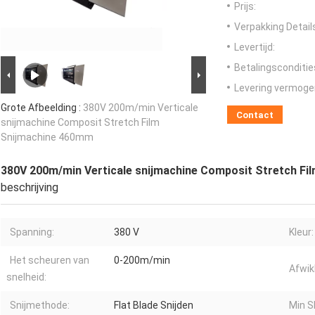
Prijs:
Verpakking Detail
Levertijd:
Betalingsconditie
Levering vermoge
Grote Afbeelding :
380V 200m/min Verticale
Contact
snijmachine Composit Stretch Film
Snijmachine 460mm
380V 200m/min Verticale snijmachine Composit Stretch F
beschrijving
Spanning:
380 V
Kleur:
Het scheuren van
0-200m/min
Afwik
snelheid:
Snijmethode:
Flat Blade Snijden
Min Sl