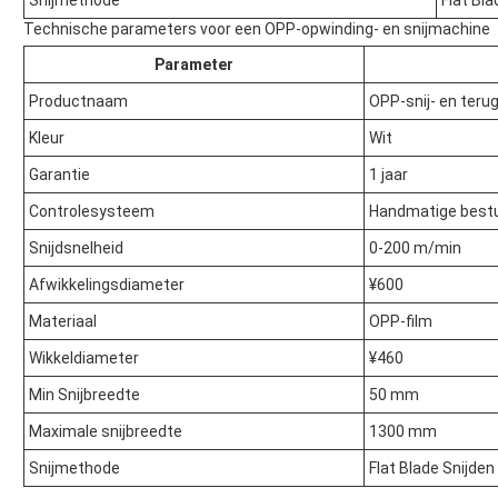
Snijmethode
Flat Bla
Technische parameters voor een OPP-opwinding- en snijmachine
Parameter
Productnaam
OPP-snij- en ter
Kleur
Wit
Garantie
1 jaar
Controlesysteem
Handmatige bestu
Snijdsnelheid
0-200 m/min
Afwikkelingsdiameter
¥600
Materiaal
OPP-film
Wikkeldiameter
¥460
Min Snijbreedte
50 mm
Maximale snijbreedte
1300 mm
Snijmethode
Flat Blade Snijden