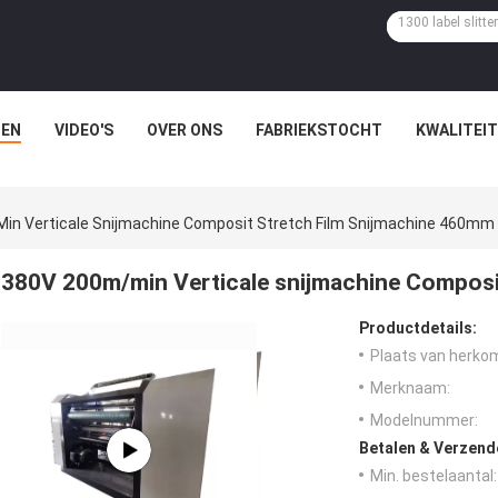
EN
VIDEO'S
OVER ONS
FABRIEKSTOCHT
KWALITEI
in Verticale Snijmachine Composit Stretch Film Snijmachine 460mm
380V 200m/min Verticale snijmachine Composi
Productdetails:
Plaats van herko
Merknaam:
Modelnummer:
Betalen & Verzen
Min. bestelaantal: