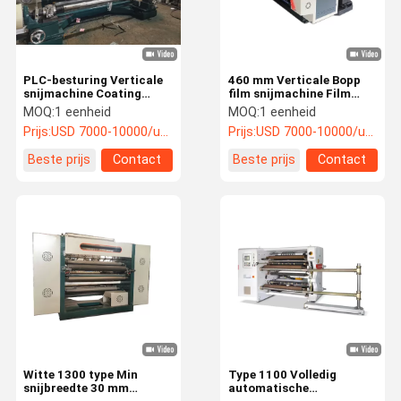
PLC-besturing Verticale
460 mm Verticale Bopp
snijmachine Coating
film snijmachine Film
Paper Slitter Rewinder
snijmachine voor het
MOQ:
1 eenheid
MOQ:
1 eenheid
Machine 0 - 200m/Min
snijden van platte
Prijs:
USD 7000-10000/unit
Prijs:
USD 7000-10000/unit
lemmen 50 mm
Beste prijs
Contact
Beste prijs
Contact
Thuis
Producten
Video's
Over Ons
Witte 1300 type Min
Type 1100 Volledig
snijbreedte 30 mm
automatische