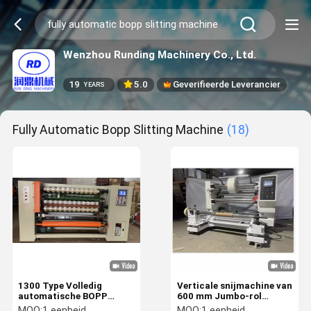
Wenzhou Runding Machinery Co., Ltd.
19
5.0
Geverifieerde Leverancier
YEARS
Fully Automatic Bopp Slitting Machine
(18)
1300 Type Volledig
Verticale snijmachine van
automatische BOPP
600 mm Jumbo-rol
snijmachine 0-400m/min
snijmachine voor
MOQ:
1 eenheid
MOQ:
1 eenheid