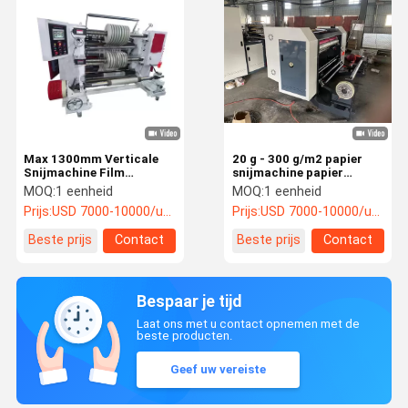
Max 1300mm Verticale
20 g - 300 g/m2 papier
Snijmachine Film
snijmachine papier
Snijmachine 200m/Min
snijmachine voor
MOQ:
1 eenheid
MOQ:
1 eenheid
Voor Verpakkingsfilm
papierfilm
Prijs:
USD 7000-10000/unit
Prijs:
USD 7000-10000/unit
Beste prijs
Contact
Beste prijs
Contact
Bespaar je tijd
Laat ons met u contact opnemen met de
beste producten.
Geef uw vereiste