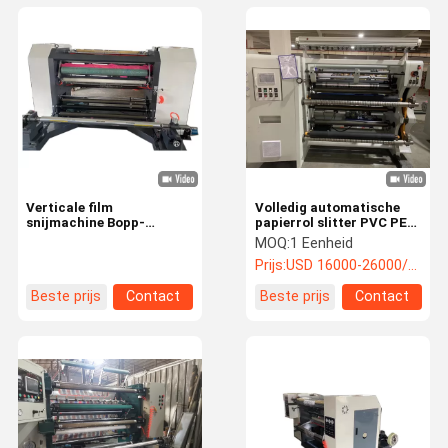
Verticale film
Volledig automatische
snijmachine Bopp-
papierrol slitter PVC PET
snijmachine voor
PE composietfilm
MOQ:
1 Eenheid
verpakkingsfilm 380V
papierrol slit machine
Prijs:
USD 16000-26000/unit
Beste prijs
Contact
Beste prijs
Contact