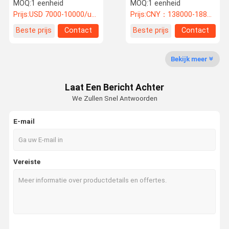
Verticale snijmachine
hogesnelheids
MOQ:
1 eenheid
MOQ:
1 eenheid
voor hoge precisie snij
snijmachine
Prijs:
USD 7000-10000/unit
Prijs:
CNY：138000-188000/unit
Fabriekstoch
Kwaliteitsco
Neem
Nieuws
Beste prijs
Contact
Beste prijs
Contact
T
Ntrole
Contact Met
Ons Op
Bekijk meer
Verticale snijmachine
Laat Een Bericht Achter
horizontale snijmachine
We Zullen Snel Antwoorden
Machine voor het snijden van oppervlaktecurls
E-mail
Verwijderings- en snijmachine
Machines voor het snijden van kassapapier
Vereiste
Tape snijmachine
Hoogfrequente snijmachine
Dwarssnijmachine