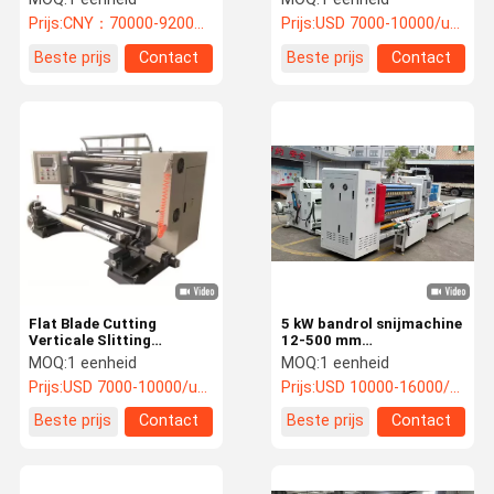
verpakkingsfilm
Prijs:
CNY：70000-92000/unit
Prijs:
USD 7000-10000/unit
Beste prijs
Contact
Beste prijs
Contact
Flat Blade Cutting
5 kW bandrol snijmachine
Verticale Slitting
12-500 mm
Machine 0-200m/min
Buitenafmetingen 2,5 x
MOQ:
1 eenheid
MOQ:
1 eenheid
Slitting Speed 380V
1,4 x 1,5 m
Prijs:
USD 7000-10000/unit
Prijs:
USD 10000-16000/unit
Spanning
Beste prijs
Contact
Beste prijs
Contact