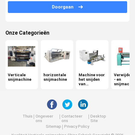
Doorgaan
Verpakkende Machinedelen
Aluminiumfolie afdichtfilm
Onze Categorieën
Tassenmachine
Verticale
horizontale
Machine voor
Verwijderi
snijmachine
snijmachine
het snijden
- en
van
snijmachi
oppervlaktec
urls
Thuis
Ongeveer
Contacteer
Desktop
ons
ons
Site
Sitemap
Privacy Policy