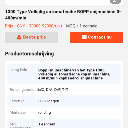
2
/
2
1300 Type Volledig automatische BOPP snijmachine 0-
400m/min
Prijs：CNY：70000-92000/unit
MOQ：1 eenheid
Beste prijs
Contact nu
Productomschrijving
Hoog licht
,
Bopp-snijmachine van het type 1300
,
Volledig automatische kopsnijmachine
400 m/min kopbandrol snijmachine
Betalingscondities
L/C, D/A, D/P, T/T
Levertijd
30-60 dagen
Merknaam
runding
Min.
1 eenheid