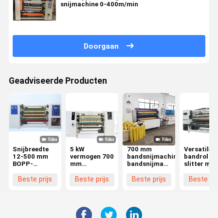
snijmachine 0-400m/min
Doorgaan
Geadviseerde Producten
Snijbreedte
5 kW
700 mm
Versatile
12-500 mm
vermogen 700
bandsnijmachine
bandrol
BOPP-
mm
bandsnijmachine
slitter met
bandsnijmachine
bandsnipper
12-500 mm
1300 mm
met een
1300 mm
effectieve
Beste prijs
Beste prijs
Beste prijs
Beste pri
laadcapaciteit
effectieve
breedte en
van 1300 kg
breedte
12-500 m
snijbreedt