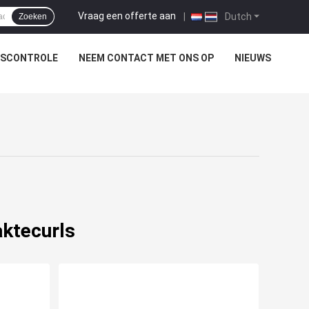
Vraag een offerte aan
|
Dutch
Zoeken
TSCONTROLE
NEEM CONTACT MET ONS OP
NIEUWS
aktecurls