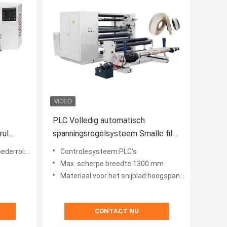
PLC Volledig automatisch
rul
spanningsregelsysteem Smalle film
snijmachine Snijmachine
l:1200 kg
Controlesysteem:PLC's
Max. scherpe breedte:1300 mm
Materiaal voor het snijblad:hoogspanningsstaal
CONTACT NU