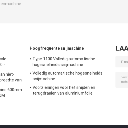
senmachine
LAA
Hoogfrequente snijmachine
cale
Type 1100 Volledig automatische
0 -
hogesnelheids snijmachine
Volledig automatische hogesnelheids
an niet-
snijmachine
breedte van
Voorzieningen voor het snijden en
chine 600mm
terugdraaien van aluminiumfolie
ODM