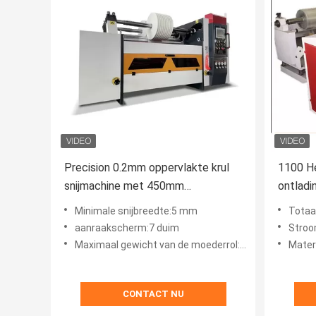
Precision 0.2mm oppervlakte krul
1100 He
snijmachine met 450mm
ontladi
terugspoelen diameter
koperpl
Minimale snijbreedte:5 mm
Totaa
terugs
aanraakscherm:7 duim
Stroo
Maximaal gewicht van de moederrol:1200 kg
Materia
CONTACT NU