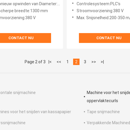
oorziening
smal strook snijmachine 4
nieuw opwinden van Diameter:450 mm
Controlesysteem:PLC's
scherpe breedte:1300 mm
Stroomvoorziening:380 V
mvoorziening:380 V
Max. Snijsnelheid:200-350 
CONTACT NU
CONTACT NU
Page 2 of 3
|<
<<
1
2
3
>>
>|
zontale snijmachine
Machine voor het snijd
oppervlaktecurls
ines voor het snijden van kassapapier
Tape snijmachine
ssnijmachine
Verpakkende Machined