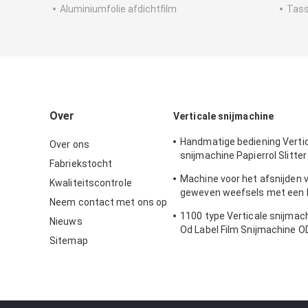
Aluminiumfolie afdichtfilm
Tas
Over
Verticale snijmachine
Handmatige bediening Verti
Over ons
snijmachine Papierrol Slitter 
Fabriekstocht
200m/Min 1300mm
Machine voor het afsnijden v
Kwaliteitscontrole
geweven weefsels met een 
Neem contact met ons op
1300 mm
1100 type Verticale snijma
Nieuws
Od Label Film Snijmachine 
Sitemap