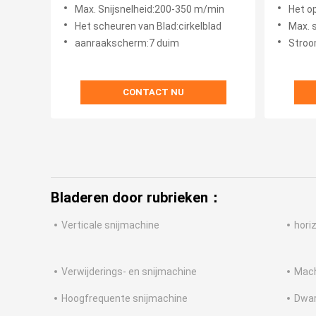
snijmachine
stroomv
Max. Snijsnelheid:200-350 m/min
Het op
Het scheuren van Blad:cirkelblad
Max. 
aanraakscherm:7 duim
Stroo
CONTACT NU
Bladeren door rubrieken：
Verticale snijmachine
hori
Verwijderings- en snijmachine
Mach
Hoogfrequente snijmachine
Dwar