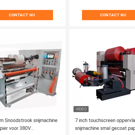
CONTACT NU
CONTACT NU
m Snoodstrook snijmachine
7 inch touchscreen oppervla
pier voor 380V
snijmachine smal gecoat pap