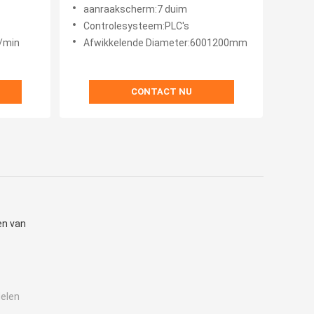
50mm
aanraakscherm:7 duim
Controlesysteem:PLC's
m/min
Afwikkelende Diameter:6001200mm
CONTACT NU
en van
elen