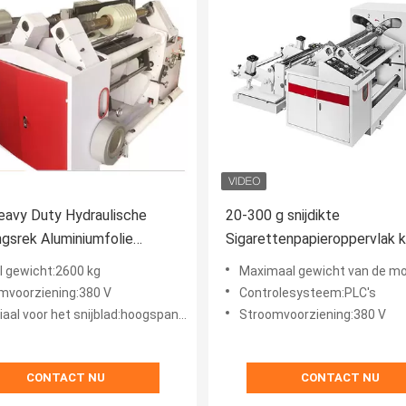
avy Duty Hydraulische
20-300 g snijdikte
ngsrek Aluminiumfolie
Sigarettenpapieroppervlak k
aat papier snij- en
snijmachine 5 mm
l gewicht:2600 kg
Maximaal gewicht van de moederro
poelmachine
mvoorziening:380 V
Controlesysteem:PLC's
al voor het snijblad:hoogspanningsstaal
Stroomvoorziening:380 V
CONTACT NU
CONTACT NU