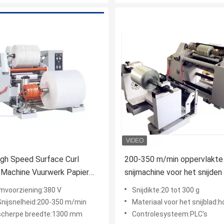
gh Speed Surface Curl
200-350 m/min oppervlakte 
g Machine Vuurwerk Papier
snijmachine voor het snijden
chine 600 mm
smalle strepen
mvoorziening:380 V
Snijdikte:20 tot 300 g
Snijsnelheid:200-350 m/min
Materiaal voor het snijblad:hoogspa
scherpe breedte:1300 mm
Controlesysteem:PLC's