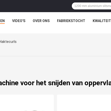
EN
VIDEO'S
OVER ONS
FABRIEKSTOCHT
KWALITEI
laktecurls
chine voor het snijden van oppervl