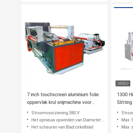
7 inch touchscreen aluminium folie
1300 Hi
oppervlak krul snijmachine voor
Slittin
hoge snelheid snijden 200-
snijma
Stroomvoorziening:380 V
Stroo
350m/min
Het opnieuw opwinden van Diameter:450 mm
Max. 
Het scheuren van Blad:cirkelblad
Max. 