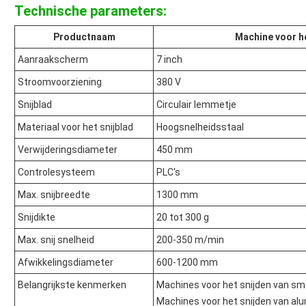
Technische parameters:
Productnaam
Machine voor he
Aanraakscherm
7 inch
Stroomvoorziening
380 V
Snijblad
Circulair lemmetje
Materiaal voor het snijblad
Hoogsnelheidsstaal
Verwijderingsdiameter
450 mm
Controlesysteem
PLC's
Max. snijbreedte
1300 mm
Snijdikte
20 tot 300 g
Max. snij snelheid
200-350 m/min
Afwikkelingsdiameter
600-1200 mm
Belangrijkste kenmerken
Machines voor het snijden van sm
Machines voor het snijden van alu