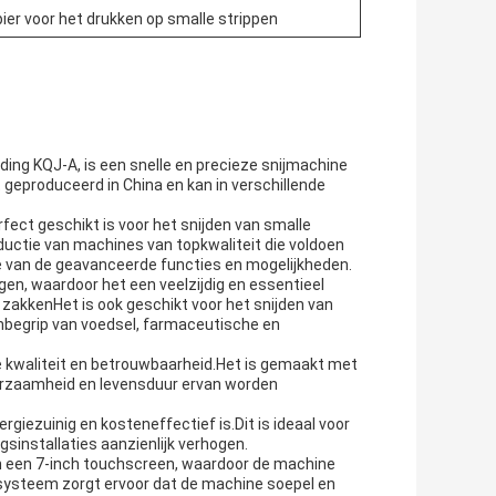
ier voor het drukken op smalle strippen
ding KQJ-A, is een snelle en precieze snijmachine
t geproduceerd in China en kan in verschillende
fect geschikt is voor het snijden van smalle
oductie van machines van topkwaliteit die voldoen
van de geavanceerde functies en mogelijkheden.
n, waardoor het een veelzijdig en essentieel
n zakkenHet is ook geschikt voor het snijden van
 inbegrip van voedsel, farmaceutische en
e kwaliteit en betrouwbaarheid.Het is gemaakt met
uurzaamheid en levensduur ervan worden
iezuinig en kosteneffectief is.Dit is ideaal voor
gsinstallaties aanzienlijk verhogen.
 een 7-inch touchscreen, waardoor de machine
ysteem zorgt ervoor dat de machine soepel en