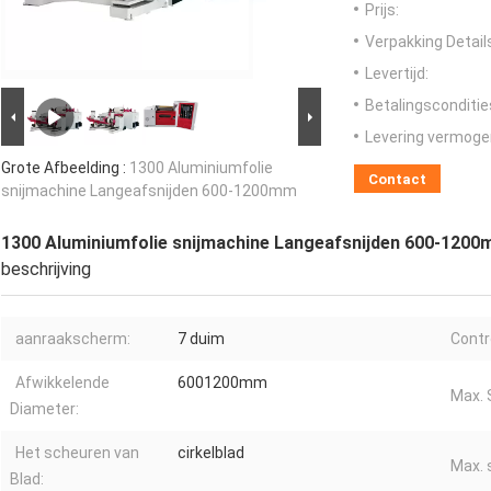
Prijs:
Verpakking Detail
Levertijd:
Betalingsconditie
Levering vermoge
Grote Afbeelding :
1300 Aluminiumfolie
Contact
snijmachine Langeafsnijden 600-1200mm
1300 Aluminiumfolie snijmachine Langeafsnijden 600-120
beschrijving
aanraakscherm:
7 duim
Contr
Afwikkelende
6001200mm
Max. 
Diameter:
Het scheuren van
cirkelblad
Max. 
Blad: