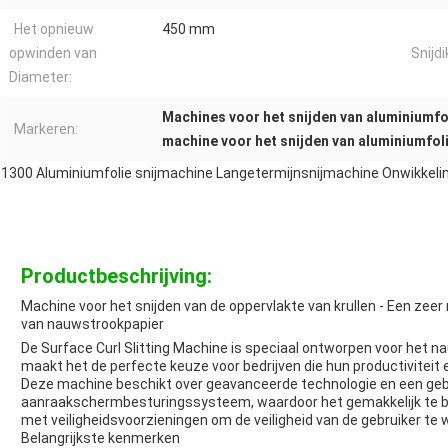
Het opnieuw
450 mm
opwinden van
Snijdi
Diameter:
Machines voor het snijden van aluminiumfo
Markeren:
machine voor het snijden van aluminiumfo
1300 Aluminiumfolie snijmachine Langetermijnsnijmachine Onwikkel
Productbeschrijving:
Machine voor het snijden van de oppervlakte van krullen - Een zeer
van nauwstrookpapier
De Surface Curl Slitting Machine is speciaal ontworpen voor het na
maakt het de perfecte keuze voor bedrijven die hun productiviteit en
Deze machine beschikt over geavanceerde technologie en een gebr
aanraakschermbesturingssysteem, waardoor het gemakkelijk te be
met veiligheidsvoorzieningen om de veiligheid van de gebruiker te
Belangrijkste kenmerken