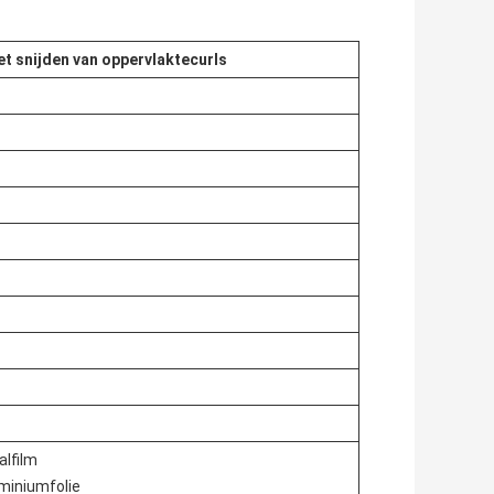
t snijden van oppervlaktecurls
alfilm
miniumfolie