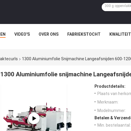
EN
VIDEO'S
OVER ONS
FABRIEKSTOCHT
KWALITEI
laktecurls
1300 Aluminiumfolie Snijmachine Langeafsnijden 600-1
1300 Aluminiumfolie snijmachine Langeafsni
Productdetails:
Plaats van herko
Merknaam:
Modelnummer:
Betalen & Verzen
Min. bestelaantal: