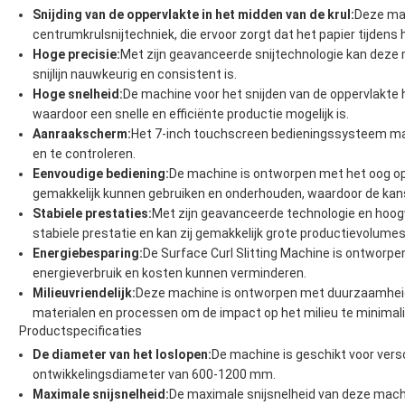
Snijding van de oppervlakte in het midden van de krul:
Deze mac
centrumkrulsnijtechniek, die ervoor zorgt dat het papier tijdens he
Hoge precisie:
Met zijn geavanceerde snijtechnologie kan deze 
snijlijn nauwkeurig en consistent is.
Hoge snelheid:
De machine voor het snijden van de oppervlakt
waardoor een snelle en efficiënte productie mogelijk is.
Aanraakscherm:
Het 7-inch touchscreen bedieningssysteem ma
en te controleren.
Eenvoudige bediening:
De machine is ontworpen met het oog op 
gemakkelijk kunnen gebruiken en onderhouden, waardoor de kans
Stabiele prestaties:
Met zijn geavanceerde technologie en ho
stabiele prestatie en kan zij gemakkelijk grote productievolume
Energiebesparing:
De Surface Curl Slitting Machine is ontworpen
energieverbruik en kosten kunnen verminderen.
Milieuvriendelijk:
Deze machine is ontworpen met duurzaamheid i
materialen en processen om de impact op het milieu te minimal
Productspecificaties
De diameter van het loslopen:
De machine is geschikt voor vers
ontwikkelingsdiameter van 600-1200 mm.
Maximale snijsnelheid:
De maximale snijsnelheid van deze mach