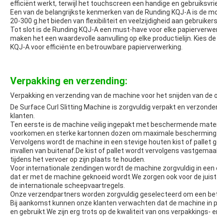
efficiënt werkt, terwijl het touchscreen een handige en gebruiksvri
Een van de belangrijkste kenmerken van de Runding KQJ-A is de mog
20-300 g.het bieden van flexibiliteit en veelzijdigheid aan gebruikers
Tot slot is de Runding KQJ-A een must-have voor elke papierverwer
maken het een waardevolle aanvulling op elke productielijn. Kies de
KQJ-A voor efficiënte en betrouwbare papierverwerking.
Verpakking en verzending:
Verpakking en verzending van de machine voor het snijden van de o
De Surface Curl Slitting Machine is zorgvuldig verpakt en verzonde
klanten.
Ten eerste is de machine veilig ingepakt met beschermende mater
voorkomen.en sterke kartonnen dozen om maximale bescherming 
Vervolgens wordt de machine in een stevige houten kist of pallet
invallen van buitenaf.De kist of pallet wordt vervolgens vastgem
tijdens het vervoer op zijn plaats te houden.
Voor internationale zendingen wordt de machine zorgvuldig in ee
dat er met de machine geknoeid wordt.We zorgen ook voor de juis
de internationale scheepvaartregels.
Onze verzendpartners worden zorgvuldig geselecteerd om een betr
Bij aankomst kunnen onze klanten verwachten dat de machine in pe
en gebruikt.We zijn erg trots op de kwaliteit van ons verpakkings