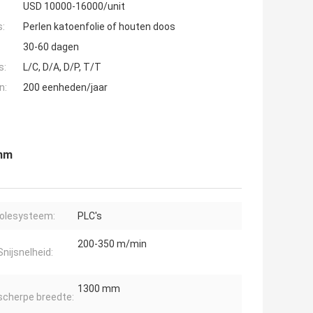
USD 10000-16000/unit
s:
Perlen katoenfolie of houten doos
30-60 dagen
s:
L/C, D/A, D/P, T/T
n:
200 eenheden/jaar
0mm
olesysteem:
PLC's
200-350 m/min
Snijsnelheid:
1300 mm
scherpe breedte: