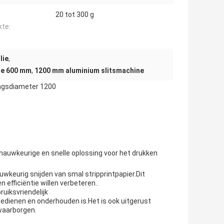
20 tot 300 g
kte:
lie
,
lie 600 mm
,
1200 mm aluminium slitsmachine
ingsdiameter 1200
 nauwkeurige en snelle oplossing voor het drukken
uwkeurig snijden van smal stripprintpapier.Dit
 efficiëntie willen verbeteren..
uiksvriendelijk
dienen en onderhouden is.Het is ook uitgerust
 waarborgen.