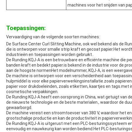
machines voor het snijden van pap
Toepassingen:
Vervaardiging van de volgende soorten machines:
De Surface Center Curl Slitting Machine, ook wel bekend als de Run
die is ontworpen voor smalle strip kraft en gecoat papier.Het word
industrieën en toepassingen worden gebruikt..
De Runding KQJ-A is een betrouwbare en efficiënte machine die per
banden kraft en bedekt papier.is bekend in de industrie voor de pr
aan de hoogste normenHet modelnummer, KQJ-A, is een weergave 
De machine is ontworpen voor een verscheidenheid aan toepassinge
hulpmiddel is voor elke papierverwerkingsinstallatie.zoals papiere
papier voor drukdoeleinden, zoals etiketten, kaartjes en tags.met
cosmetische verpakkingen.
De Runding KQJ-A heeft een oorsprong in China, wat getuigt van d
de nieuwste technologie en de beste materialen., waardoor de d
gewaarborgd.
De machine vereist een stroomtoevoer van 380 V, waardoor het energ
grootschalige productie en kan de productiviteit in papierverwerkin
De Runding KQJ-A is uitgerust met een PLC-besturingssysteem en
eenvoudig en nauwkeurig kan worden bediend.Het PLC-besturingss