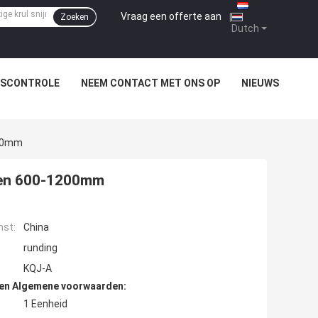
Vraag een offerte aan
|
Zoeken
Dutch
TSCONTROLE
NEEM CONTACT MET ONS OP
NIEUWS
200mm
jden 600-1200mm
mst:
China
runding
KQJ-A
den Algemene voorwaarden:
1 Eenheid