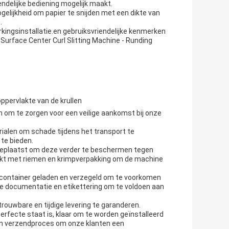
endelijke bediening mogelijk maakt.
elijkheid om papier te snijden met een dikte van
.
kingsinstallatie.en gebruiksvriendelijke kenmerken
 Surface Center Curl Slitting Machine - Runding
ppervlakte van de krullen
n om te zorgen voor een veilige aankomst bij onze
ialen om schade tijdens het transport te
te bieden.
 geplaatst om deze verder te beschermen tegen
aakt met riemen en krimpverpakking om de machine
n container geladen en verzegeld om te voorkomen
te documentatie en etikettering om te voldoen aan
ouwbare en tijdige levering te garanderen.
rfecte staat is, klaar om te worden geïnstalleerd
- en verzendproces om onze klanten een