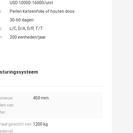
USD 10000-16000/unit
s:
Perlen katoenfolie of houten doos
30-60 dagen
s:
L/C, D/A, D/P, T/T
n:
200 eenheden/jaar
besturingssysteem
pnieuw
450 mm
den van
er:
aal gewicht van
1200 kg
derrol: