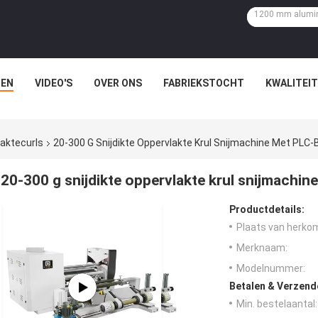
EN
VIDEO'S
OVER ONS
FABRIEKSTOCHT
KWALITEI
laktecurls
20-300 G Snijdikte Oppervlakte Krul Snijmachine Met PL
20-300 g snijdikte oppervlakte krul snijmachi
Productdetails:
Plaats van herko
Merknaam:
Modelnummer:
Betalen & Verzen
Min. bestelaantal: