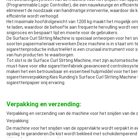
(Programmable Logic Controller), die een nauwkeurige en efficiënte
elimineert de noodzaak van handmatige interventie, waardoor de 
efficiëntie wordt verhoogd.
Het maximale hoofdrolgewicht van 1200 kg maakt het mogelijk om
te laden, waardoor de behoefte aan frequente hervulling wordt verm
snijproces en bespaart tijd en moeite voor de gebruikers.
De Surface Curl Slitting Machine is speciaal ontworpen voor het sn
soorten papiermateriaal verwerken.Deze machine is in staat om te
sigarettenproductie industrieHet is een cruciaal instrument voor s
van hun producten te waarborgen.
Tot slot is de Surface Curl Slitting Machine, met zijn automatische
must-have voor elke sigarettenfabriek.geavanceerd controlesyste
maken het een betrouwbaar en essentieel hulpmiddel voor het ber
sigarettenverpakking.Kies Runding's Surface Curl Slitting Machin
sigarettenpapier snij ervaring.
Verpakking en verzending:
Verpakking en verzending van de machine voor het snijden van de o
Verpakking:
De machine voor het snijden van de oppervlakte wordt verpakt in ee
opslag te garanderen.De kist wordt bekleed met schokdemperend