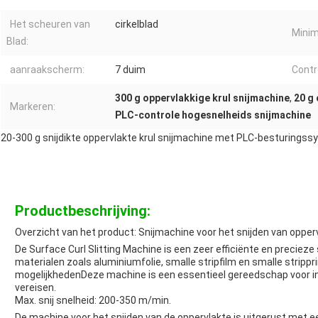
Het scheuren van
cirkelblad
Minim
Blad:
aanraakscherm:
7 duim
Contr
300 g oppervlakkige krul snijmachine
,
20 g
Markeren:
PLC-controle hogesnelheids snijmachine
20-300 g snijdikte oppervlakte krul snijmachine met PLC-besturings
Productbeschrijving:
Overzicht van het product: Snijmachine voor het snijden van opperv
De Surface Curl Slitting Machine is een zeer efficiënte en precieze
materialen zoals aluminiumfolie, smalle stripfilm en smalle strippr
mogelijkhedenDeze machine is een essentieel gereedschap voor in
vereisen.
Max. snij snelheid: 200-350 m/min.
De machine voor het snijden van de oppervlakte is uitgerust met e