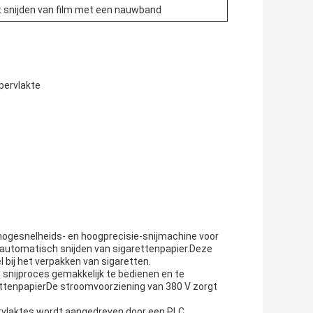
 snijden van film met een nauwband
pervlakte
n hogesnelheids- en hoogprecisie-snijmachine voor
n automatisch snijden van sigarettenpapier.Deze
 bij het verpakken van sigaretten.
snijproces gemakkelijk te bedienen en te
arettenpapierDe stroomvoorziening van 380 V zorgt
rvlaktes wordt aangedreven door een PLC