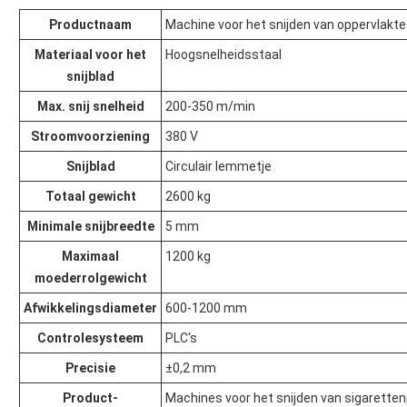
Productnaam
Machine voor het snijden van oppervlakte
Materiaal voor het
Hoogsnelheidsstaal
snijblad
Max. snij snelheid
200-350 m/min
Stroomvoorziening
380 V
Snijblad
Circulair lemmetje
Totaal gewicht
2600 kg
Minimale snijbreedte
5 mm
Maximaal
1200 kg
moederrolgewicht
Afwikkelingsdiameter
600-1200 mm
Controlesysteem
PLC's
Precisie
±0,2 mm
Product-
Machines voor het snijden van sigaretten