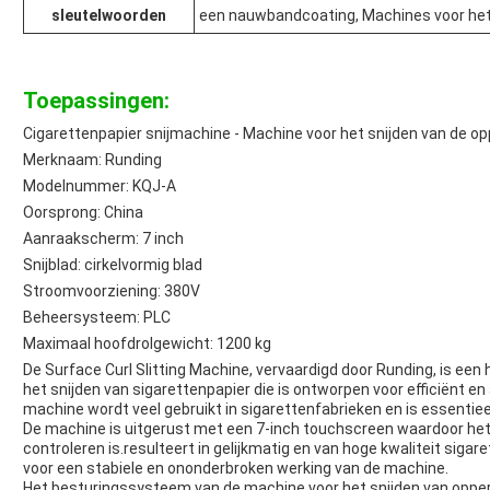
sleutelwoorden
een nauwbandcoating, Machines voor het
Toepassingen:
Cigarettenpapier snijmachine - Machine voor het snijden van de op
Merknaam: Runding
Modelnummer: KQJ-A
Oorsprong: China
Aanraakscherm: 7 inch
Snijblad: cirkelvormig blad
Stroomvoorziening: 380V
Beheersysteem: PLC
Maximaal hoofdrolgewicht: 1200 kg
De Surface Curl Slitting Machine, vervaardigd door Runding, is ee
het snijden van sigarettenpapier die is ontworpen voor efficiënt e
machine wordt veel gebruikt in sigarettenfabrieken en is essentieel
De machine is uitgerust met een 7-inch touchscreen waardoor het 
controleren is.resulteert in gelijkmatig en van hoge kwaliteit sig
voor een stabiele en ononderbroken werking van de machine.
Het besturingssysteem van de machine voor het snijden van oppe