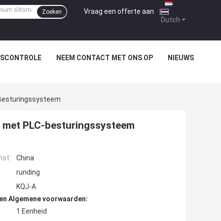
Vraag een offerte aan
|
Zoeken
Dutch
TSCONTROLE
NEEM CONTACT MET ONS OP
NIEUWS
C-Besturingssysteem
ne met PLC-besturingssysteem
mst:
China
runding
KQJ-A
den Algemene voorwaarden:
1 Eenheid