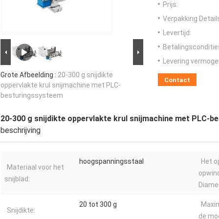
Prijs:
Verpakking Detail
Levertijd:
Betalingsconditie
Levering vermoge
Grote Afbeelding :
20-300 g snijdikte
Contact
oppervlakte krul snijmachine met PLC-
besturingssysteem
20-300 g snijdikte oppervlakte krul snijmachine met PLC-
beschrijving
hoogspanningsstaal
Het o
Materiaal voor het
opwin
snijblad:
Diamet
20 tot 300 g
Maxim
Snijdikte:
de moe