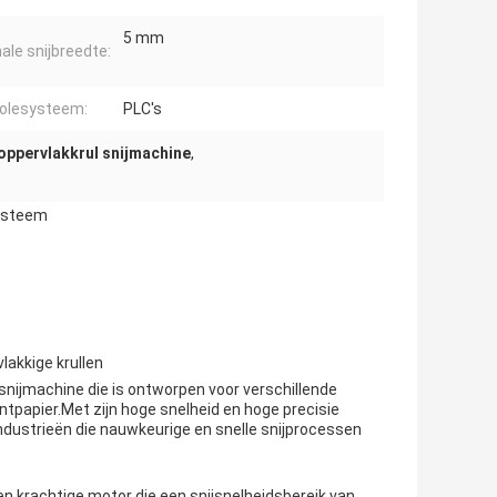
5 mm
ale snijbreedte:
olesysteem:
PLC's
 oppervlakkrul snijmachine
,
systeem
lakkige krullen
 snijmachine die is ontworpen voor verschillende
intpapier.Met zijn hoge snelheid en hoge precisie
dustrieën die nauwkeurige en snelle snijprocessen
en krachtige motor die een snijsnelheidsbereik van