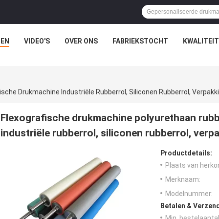
EN
VIDEO'S
OVER ONS
FABRIEKSTOCHT
KWALITEI
Flexografische drukmachine polyurethaan rubb
industriële rubberrol, siliconen rubberrol, ver
Productdetails:
Plaats van herko
Merknaam:
Modelnummer:
Betalen & Verzen
Min. bestelaantal