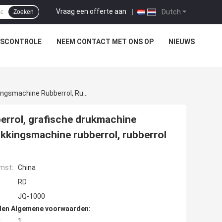
Vraag een offerte aan
|
Dutch
Zoeken
TSCONTROLE
NEEM CONTACT MET ONS OP
NIEUWS
Flexografische Drukmachine Polyurethaan Rubberrol, Grafische Drukmachine Industriële Rubberrol, Siliconen Rubberrol, Verpakkingsmachine Rubberrol, Rubberrol
errol, grafische drukmachine
pakkingsmachine rubberrol, rubberrol
mst:
China
RD
JQ-1000
den Algemene voorwaarden:
:
1