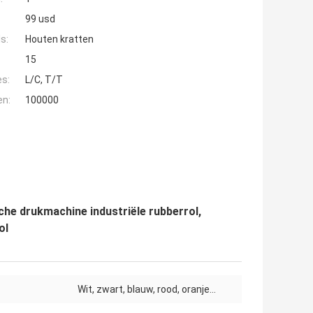
99 usd
s:
Houten kratten
15
es:
L/C, T/T
en:
100000
che drukmachine industriële rubberrol,
ol
Wit, zwart, blauw, rood, oranje...