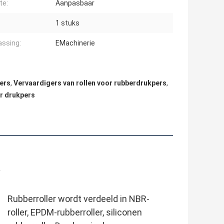
te:
Aanpasbaar
1 stuks
ssing:
EMachinerie
lers
,
Vervaardigers van rollen voor rubberdrukpers
,
or drukpers
Rubberroller wordt verdeeld in NBR-
roller, EPDM-rubberroller, siliconen