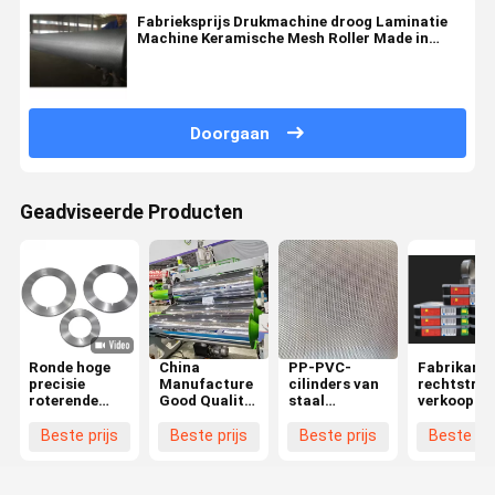
Fabrieksprijs Drukmachine droog Laminatie
Machine Keramische Mesh Roller Made in
China
Doorgaan
Geadviseerde Producten
Ronde hoge
China
PP-PVC-
Fabrikant
precisie
Manufacture
cilinders van
rechtstree
roterende
Good Quality
staal
verkoop va
snijblad Pvc-
Chrome-
aniloxrol
nieuwe ho
randblad
geplatte
aniloxrol
kwaliteit
Beste prijs
Beste prijs
Beste prijs
Beste pri
Roterende
spiegel
rodillo anilox
drukmachi
messen
gepolijste
voor
speciaal
snijmachine
staalroller
drukmachines
inktkrappe