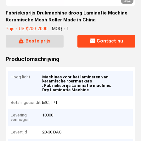
2
/
4
Fabrieksprijs Drukmachine droog Laminatie Machine
Keramische Mesh Roller Made in China
Prijs：US $200-2000
MOQ：1
Beste prijs
Contact nu
Productomschrijving
Hoog licht
Machines voor het lamineren van
keramische roermaskers
,
,
Fabrieksprijs Laminatie machine
Dry Laminatie Machine
Betalingscondities
L/C, T/T
Levering
10000
vermogen
Levertijd
20-30 DAG