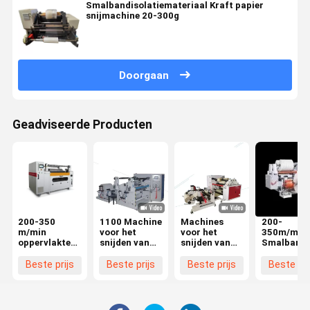
Smalbandisolatiemateriaal Kraft papier
snijmachine 20-300g
Doorgaan
Geadviseerde Producten
200-350
1100 Machine
Machines
200-
m/min
voor het
voor het
350m/min
oppervlakte-
snijden van
snijden van
Smalband
krul
oppervlaktes
aluminiumfolie
Film
snijmachine
van niet-
Snijmachi
Beste prijs
Beste prijs
Beste prijs
Beste pri
geweven
600-1200
stoffen
450mm