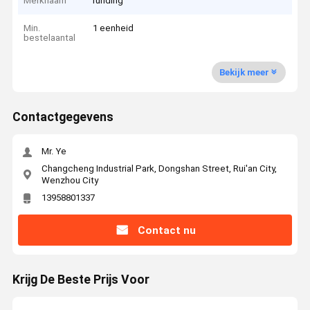
Merknaam
runding
Min.
1 eenheid
bestelaantal
Bekijk meer
Contactgegevens
Mr. Ye
Changcheng Industrial Park, Dongshan Street, Rui'an City,
Wenzhou City
13958801337
Contact nu
Krijg De Beste Prijs Voor