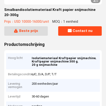
2
/
2
Smalbandisolatiemateriaal Kraft papier snijmachine
20-300g
Prijs：USD 10000-16000/unit
MOQ：1 eenheid
Beste prijs
Contact nu
Productomschrijving
Hoog licht
,
Isolatiemateriaal Kraftpapier snijmachine
,
Kraftpapier snijmachine 300 g
20 g snijmachine
Betalingscondities
L/C, D/A, D/P, T/T
Levering
200 eenheden/jaar
vermogen
Levertijd
30-60 dagen