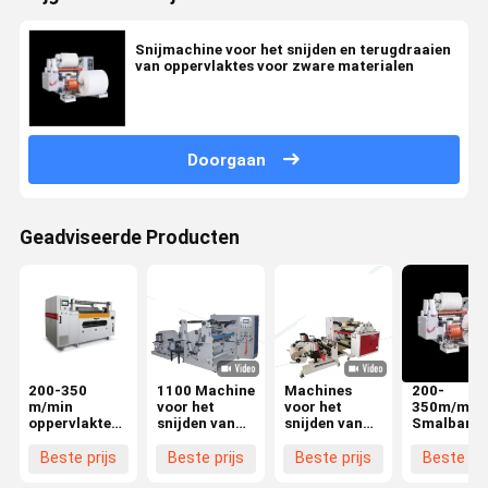
Snijmachine voor het snijden en terugdraaien
van oppervlaktes voor zware materialen
Doorgaan
Geadviseerde Producten
200-350
1100 Machine
Machines
200-
m/min
voor het
voor het
350m/min
oppervlakte-
snijden van
snijden van
Smalband
krul
oppervlaktes
aluminiumfolie
Film
snijmachine
van niet-
Snijmachi
Beste prijs
Beste prijs
Beste prijs
Beste pri
geweven
600-1200