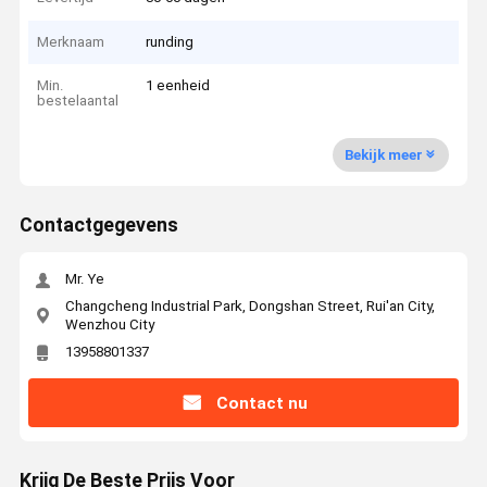
Merknaam
runding
Min.
1 eenheid
bestelaantal
Bekijk meer
Contactgegevens
Mr. Ye
Changcheng Industrial Park, Dongshan Street, Rui'an City,
Wenzhou City
13958801337
Contact nu
Krijg De Beste Prijs Voor