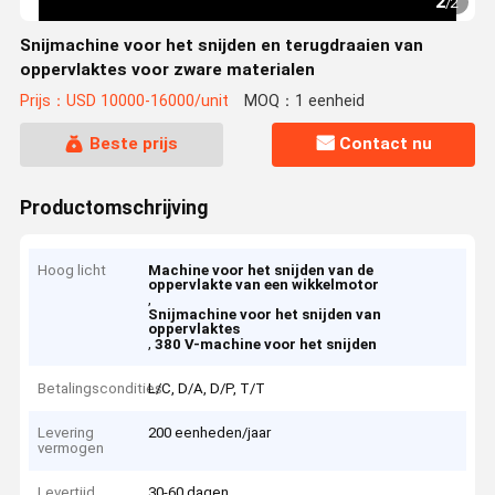
2
/
2
Snijmachine voor het snijden en terugdraaien van
oppervlaktes voor zware materialen
Prijs：USD 10000-16000/unit
MOQ：1 eenheid
Beste prijs
Contact nu
Productomschrijving
Hoog licht
Machine voor het snijden van de
oppervlakte van een wikkelmotor
,
Snijmachine voor het snijden van
oppervlaktes
,
380 V-machine voor het snijden
Betalingscondities
L/C, D/A, D/P, T/T
Levering
200 eenheden/jaar
vermogen
Levertijd
30-60 dagen