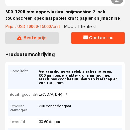
2
/
2
600-1200 mm oppervlakkrul snijmachine 7 inch
touchscreen speciaal papier kraft papier snijmachine
Prijs：USD 10000-16000/unit
MOQ：1 Eenheid
Beste prijs
Contact nu
Productomschrijving
Hoog licht
,
Vervaardiging van elektrische motoren
,
600 mm oppervlakte-krul snijmachine
Machines voor het snijden van kraftpapier
van 1300 mm
Betalingscondities
L/C, D/A, D/P, T/T
Levering
200 eenheden/jaar
vermogen
Levertijd
30-60 dagen