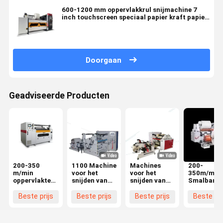
600-1200 mm oppervlakkrul snijmachine 7
inch touchscreen speciaal papier kraft papier
snijmachine
Doorgaan
Geadviseerde Producten
200-350
1100 Machine
Machines
200-
m/min
voor het
voor het
350m/min
oppervlakte-
snijden van
snijden van
Smalband
krul
oppervlaktes
aluminiumfolie
Film
snijmachine
van niet-
Snijmachi
Beste prijs
Beste prijs
Beste prijs
Beste pri
geweven
600-1200
stoffen
450mm