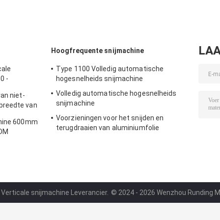
LAA
Hoogfrequente snijmachine
cale
Type 1100 Volledig automatische
0 -
hogesnelheids snijmachine
Volledig automatische hogesnelheids
an niet-
snijmachine
breedte van
Voorzieningen voor het snijden en
chine 600mm
terugdraaien van aluminiumfolie
ODM
 Verticale snijmachine Leverancier.
© 2024 - 2026 Wenzhou Runding Mach