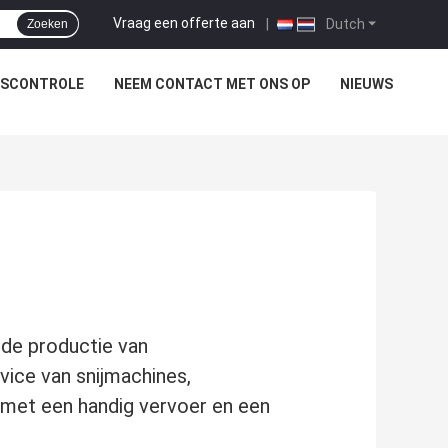
Vraag een offerte aan
|
Dutch
Zoeken
TSCONTROLE
NEEM CONTACT MET ONS OP
NIEUWS
 de productie van
ice van snijmachines,
r.met een handig vervoer en een