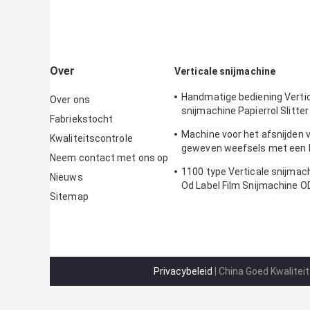
Over
Verticale snijmachine
Handmatige bediening Verti
Over ons
snijmachine Papierrol Slitter 
Fabriekstocht
200m/Min 1300mm
Machine voor het afsnijden v
Kwaliteitscontrole
geweven weefsels met een 
Neem contact met ons op
1300 mm
1100 type Verticale snijma
Nieuws
Od Label Film Snijmachine 
Sitemap
Privacybeleid
| China Goed Kwaliteit