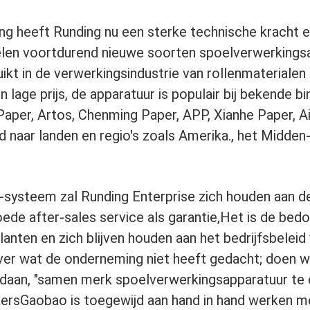
ing heeft Runding nu een sterke technische kracht
en voortdurend nieuwe soorten spoelverwerkingsa
kt in de verwerkingsindustrie van rollenmaterialen z
 lage prijs, de apparatuur is populair bij bekende 
 Paper, Artos, Chenming Paper, APP, Xianhe Paper, Ai
naar landen en regio's zoals Amerika., het Midden-
steem zal Runding Enterprise zich houden aan de be
oede after-sales service als garantie,Het is de bedoe
lanten en zich blijven houden aan het bedrijfsbelei
ver wat de onderneming niet heeft gedacht; doen 
daan, "samen merk spoelverwerkingsapparatuur te c
kersGaobao is toegewijd aan hand in hand werken me