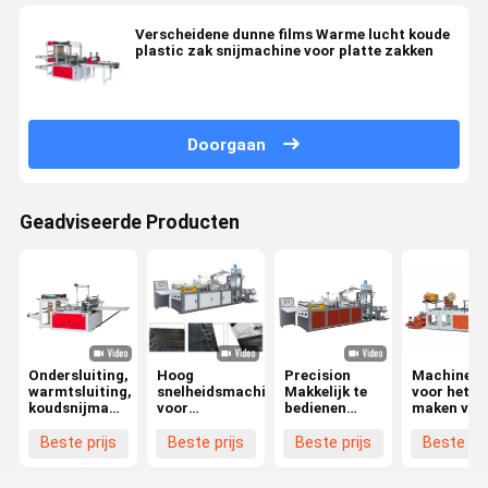
Verscheidene dunne films Warme lucht koude
plastic zak snijmachine voor platte zakken
Doorgaan
Geadviseerde Producten
Ondersluiting,
Hoog
Precision
Machines
warmtsluiting,
snelheidsmachine
Makkelijk te
voor het
koudsnijmachine
voor
bedienen
maken van
voor het
eenmalige
Plastic
koeriersza
maken van
koerierszakken,
koerierzak
Beste prijs
Beste prijs
Beste prijs
Beste pri
plastic zakjes
volledig
maken van de
voor
automatisch
machine