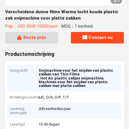
2
/
3
Verscheidene dunne films Warme lucht koude plastic
zak snijmachine voor platte zakken
Prijs：USD 3000-10000/unit
MOQ：1 eenheid
Beste prijs
Contact nu
Productomschrijving
Hoog licht
Snijmachine voor het snijden van plastic
zakken van Thin Films
,
,
Hot Air plastic zakjes snijmachine
Machines voor het snijden van plastic
zakken met platte zakken
Betalingscondities
L/C, D/A, D/P, T/T
Levering
200 eenheden/jaar
vermogen
Levertijd
15-30 dagen