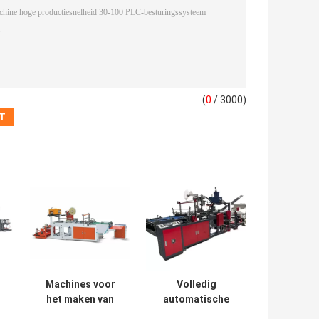
(
0
/ 3000)
Machines voor
Volledig
het maken van
automatische
c
koerierszakken
High Speed