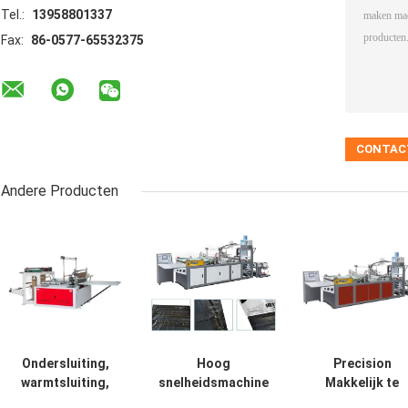
Tel.:
13958801337
Fax:
86-0577-65532375
Andere Producten
Ondersluiting,
Hoog
Precision
warmtsluiting,
snelheidsmachine
Makkelijk te
koudsnijmachine
voor eenmalige
bedienen Plasti