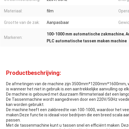
Materiaal:
film
Oper
Grootte van de zak:
Aanpasbaar
Gewic
100-1000 mm automatische zakmachine
,
A
Markeren:
PLC automatische tassen maken machine
Productbeschrijving:
De afmetingen van de machine zijn 3500mm*1200mm*1600mm, wa
is wanneer het niet in gebruik is.een aantrekkelijke aanvulling op e
De machine is gebouwd met duurzaam filmmateriaal dat een langd
De Tassenmachine wordt aangedreven door een 220V/50Hz voeding
kan worden gebruikt.
De machine heeft een zakbreedte van 100-1000, waardoor het veelz
maken.Deze functie is ideaal voor bedrijven die een breed scala 
passen.
Met de tassenmachine kunt u tassen snel en efficiënt maken. Deze