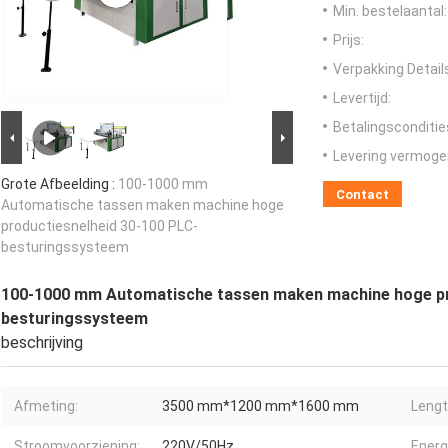
Min. bestelaantal:
Prijs:
Verpakking Detail
Levertijd:
Betalingsconditie
Levering vermoge
Grote Afbeelding :
100-1000 mm
Contact
Automatische tassen maken machine hoge
productiesnelheid 30-100 PLC-
besturingssysteem
100-1000 mm Automatische tassen maken machine hoge pr
besturingssysteem
beschrijving
Afmeting:
3500 mm*1200 mm*1600 mm
Lengt
Stroomvoorziening:
220V/50Hz
Energ