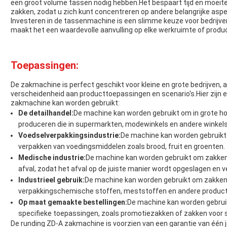
een groot volume tassen nodig hebben.Het bespaart tijd en moeite
zakken, zodat u zich kunt concentreren op andere belangrijke aspe
Investeren in de tassenmachine is een slimme keuze voor bedrijve
maakt het een waardevolle aanvulling op elke werkruimte of product
Toepassingen:
De zakmachine is perfect geschikt voor kleine en grote bedrijven,
verscheidenheid aan producttoepassingen en scenario's.Hier zijn
zakmachine kan worden gebruikt:
De detailhandel:
De machine kan worden gebruikt om in grote h
produceren die in supermarkten, modewinkels en andere winkels
Voedselverpakkingsindustrie:
De machine kan worden gebruikt
verpakken van voedingsmiddelen zoals brood, fruit en groenten.
Medische industrie:
De machine kan worden gebruikt om zakken 
afval, zodat het afval op de juiste manier wordt opgeslagen en v
Industrieel gebruik:
De machine kan worden gebruikt om zakken v
verpakkingschemische stoffen, meststoffen en andere produc
Op maat gemaakte bestellingen:
De machine kan worden gebrui
specifieke toepassingen, zoals promotiezakken of zakken voor
De runding ZD-A zakmachine is voorzien van een garantie van één j