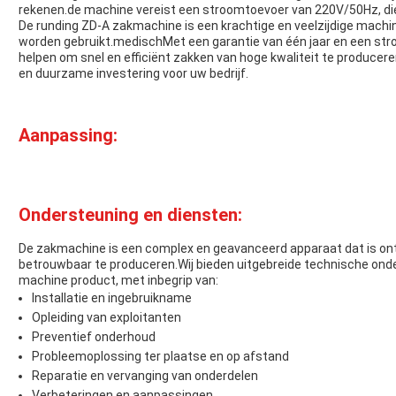
rekenen.de machine vereist een stroomtoevoer van 220V/50Hz, die 
De runding ZD-A zakmachine is een krachtige en veelzijdige machine
worden gebruikt.medischMet een garantie van één jaar en een st
helpen om snel en efficiënt zakken van hoge kwaliteit te produce
en duurzame investering voor uw bedrijf.
Aanpassing:
Ondersteuning en diensten:
De zakmachine is een complex en geavanceerd apparaat dat is on
betrouwbaar te produceren.Wij bieden uitgebreide technische ond
machine product, met inbegrip van:
Installatie en ingebruikname
Opleiding van exploitanten
Preventief onderhoud
Probleemoplossing ter plaatse en op afstand
Reparatie en vervanging van onderdelen
Verbeteringen en aanpassingen