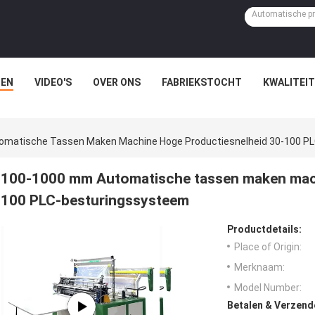
EN
VIDEO'S
OVER ONS
FABRIEKSTOCHT
KWALITEI
matische Tassen Maken Machine Hoge Productiesnelheid 30-100 P
100-1000 mm Automatische tassen maken mach
100 PLC-besturingssysteem
Productdetails:
Place of Origin:
Merknaam:
Model Number:
Betalen & Verzen