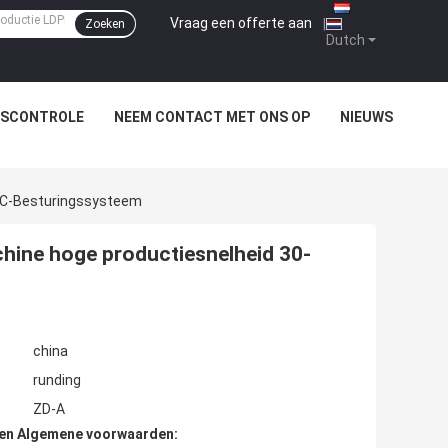
Vraag een offerte aan
|
Zoeken
Dutch
TSCONTROLE
NEEM CONTACT MET ONS OP
NIEUWS
LC-Besturingssysteem
ine hoge productiesnelheid 30-
china
runding
ZD-A
den Algemene voorwaarden: