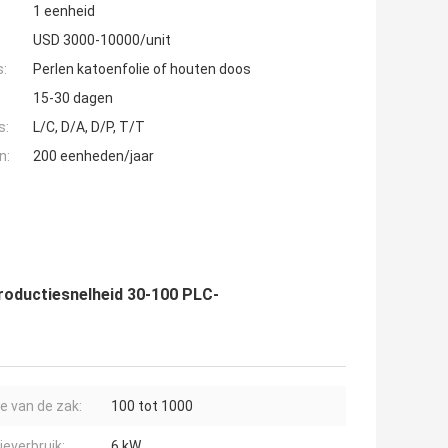
1 eenheid
USD 3000-10000/unit
s:
Perlen katoenfolie of houten doos
15-30 dagen
s:
L/C, D/A, D/P, T/T
n:
200 eenheden/jaar
oductiesnelheid 30-100 PLC-
e van de zak:
100 tot 1000
ieverbruik:
6 kW