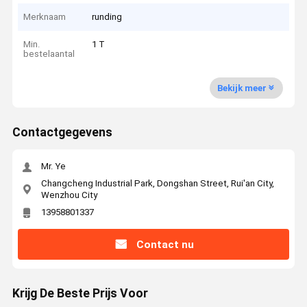
Merknaam
runding
Min.
1 T
bestelaantal
Bekijk meer
Contactgegevens
Mr. Ye
Changcheng Industrial Park, Dongshan Street, Rui'an City,
Wenzhou City
13958801337
Contact nu
Krijg De Beste Prijs Voor