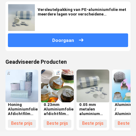
Versleutelpakking van PE-aluminiumfolie met
meerdere lagen voor verscheidene
afdichtingsdiameters
Doorgaan
Geadviseerde Producten
Honing
0.23mm
0.05 mm
Aluminiumf
Aluminiumfolie
Aluminiumfolie
metalen
/
Afdichtfilm
afdichtfilm
aluminium
Aluminiumf
Voor
met 0,027-
afdichtingsfilm
inductiega
Afdichtingsdiameters
0,05mm
voor
met
Beste prijs
Beste prijs
Beste prijs
Beste pri
10-180mm
afdichtingsdiameter
afdichtingsdiameters
binnenkant
Met Innerlijke
voor 10-
10-180 mm
bereik 0,0