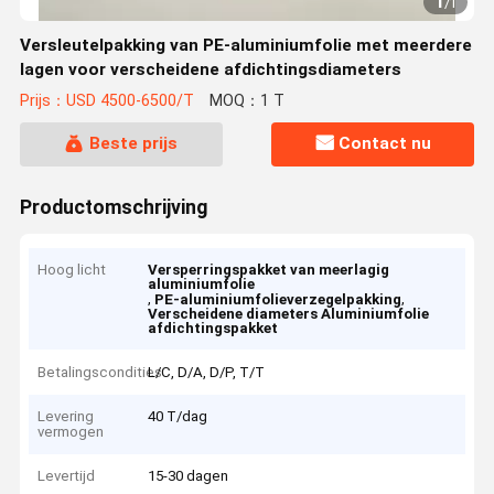
1
/
1
Versleutelpakking van PE-aluminiumfolie met meerdere
lagen voor verscheidene afdichtingsdiameters
Prijs：USD 4500-6500/T
MOQ：1 T
Beste prijs
Contact nu
Productomschrijving
Hoog licht
Versperringspakket van meerlagig
aluminiumfolie
,
,
PE-aluminiumfolieverzegelpakking
Verscheidene diameters Aluminiumfolie
afdichtingspakket
Betalingscondities
L/C, D/A, D/P, T/T
Levering
40 T/dag
vermogen
Levertijd
15-30 dagen