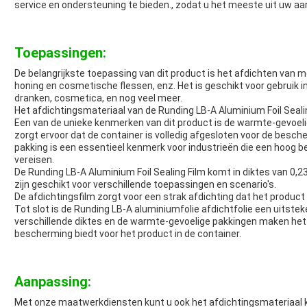
service en ondersteuning te bieden., zodat u het meeste uit uw aa
Toepassingen:
De belangrijkste toepassing van dit product is het afdichten van med
honing en cosmetische flessen, enz. Het is geschikt voor gebruik 
dranken, cosmetica, en nog veel meer.
Het afdichtingsmateriaal van de Runding LB-A Aluminium Foil Sealin
Een van de unieke kenmerken van dit product is de warmte-gevoelig
zorgt ervoor dat de container is volledig afgesloten voor de besc
pakking is een essentieel kenmerk voor industrieën die een hoog 
vereisen.
De Runding LB-A Aluminium Foil Sealing Film komt in diktes van 0,
zijn geschikt voor verschillende toepassingen en scenario's.
De afdichtingsfilm zorgt voor een strak afdichting dat het produc
Tot slot is de Runding LB-A aluminiumfolie afdichtfolie een uitste
verschillende diktes en de warmte-gevoelige pakkingen maken het
bescherming biedt voor het product in de container.
Aanpassing:
Met onze maatwerkdiensten kunt u ook het afdichtingsmateriaal ki