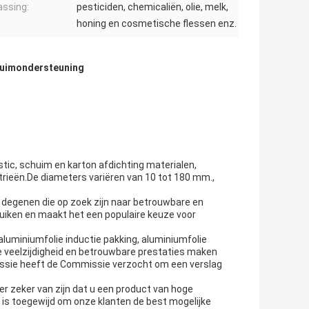
ssing:
pesticiden, chemicaliën, olie, melk,
honing en cosmetische flessen enz.
chuimondersteuning
stic, schuim en karton afdichting materialen,
trieën.De diameters variëren van 10 tot 180 mm.,
r degenen die op zoek zijn naar betrouwbare en
ruiken en maakt het een populaire keuze voor
aluminiumfolie inductie pakking, aluminiumfolie
De veelzijdigheid en betrouwbare prestaties maken
issie heeft de Commissie verzocht om een verslag
er zeker van zijn dat u een product van hoge
 is toegewijd om onze klanten de best mogelijke