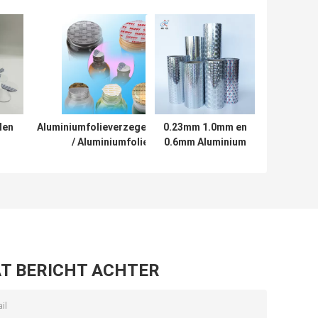
len
Aluminiumfolieverzegelpakking
0.23mm 1.0mm en
/ Aluminiumfolie-
0.6mm Aluminium
 voor
inductiegasket met binnenkant
afdichtingsfilm voor
eters
- bereik 0,027-0,05 mm
afdichtingsdiameters
van 10-180mm
T BERICHT ACHTER