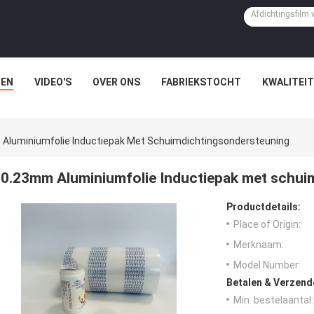
EN
VIDEO'S
OVER ONS
FABRIEKSTOCHT
KWALITEI
Aluminiumfolie Inductiepak Met Schuimdichtingsondersteuning
0.23mm Aluminiumfolie Inductiepak met schui
Productdetails:
Place of Origin:
Merknaam:
Model Number:
Betalen & Verzen
Min. bestelaantal: