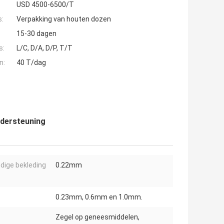
USD 4500-6500/T
s:
Verpakking van houten dozen
15-30 dagen
s:
L/C, D/A, D/P, T/T
n:
40 T/dag
ndersteuning
dige bekleding
0.22mm
0.23mm, 0.6mm en 1.0mm.
Zegel op geneesmiddelen,