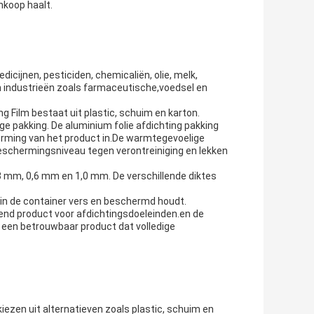
nkoop haalt.
icijnen, pesticiden, chemicaliën, olie, melk,
in industrieën zoals farmaceutische,voedsel en
g Film bestaat uit plastic, schuim en karton.
e pakking. De aluminium folie afdichting pakking
herming van het product in.De warmtegevoelige
beschermingsniveau tegen verontreiniging en lekken
23 mm, 0,6 mm en 1,0 mm. De verschillende diktes
t in de container vers en beschermd houdt.
kend product voor afdichtingsdoeleinden.en de
 een betrouwbaar product dat volledige
ezen uit alternatieven zoals plastic, schuim en