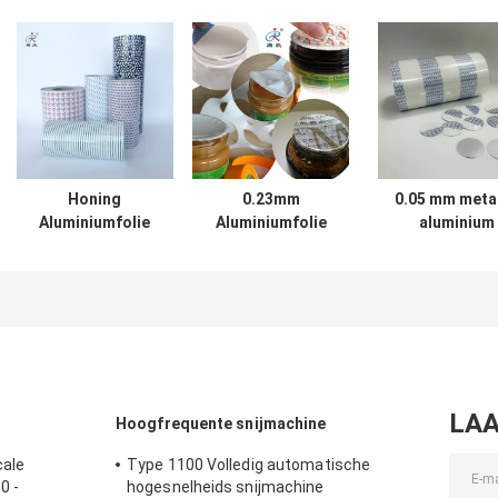
Honing
0.23mm
0.05 mm meta
Aluminiumfolie
Aluminiumfolie
aluminium
Afdichtfilm Voor
afdichtfilm met
afdichtingsfilm
Afdichtingsdiameters
0,027-0,05mm
afdichtingsdiam
10-180mm Met
afdichtingsdiameter
10-180 mm
Innerlijke Bekleding
voor 10-180mm
0,2-2mm
afdichtingen
LAA
Hoogfrequente snijmachine
cale
Type 1100 Volledig automatische
0 -
hogesnelheids snijmachine