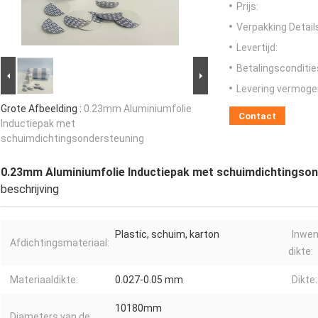
Prijs:
Verpakking Detail
Levertijd:
Betalingsconditie
Levering vermoge
Grote Afbeelding :
0.23mm Aluminiumfolie
Contact
Inductiepak met
schuimdichtingsondersteuning
0.23mm Aluminiumfolie Inductiepak met schuimdichtingso
beschrijving
Plastic, schuim, karton
Inwen
Afdichtingsmateriaal:
dikte:
Materiaaldikte:
0.027-0.05 mm
Dikte:
10180mm
Diameters van de