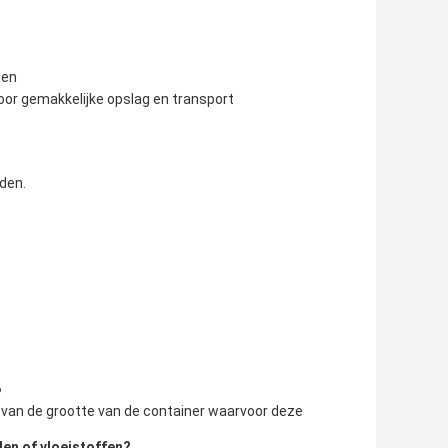
men
oor gemakkelijke opslag en transport
den.
?
k van de grootte van de container waarvoor deze
len of vloeistoffen?