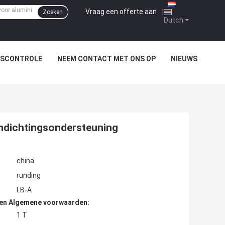
Vraag een offerte aan
|
Zoeken
Dutch
TSCONTROLE
NEEM CONTACT MET ONS OP
NIEUWS
mdichtingsondersteuning
china
runding
LB-A
den Algemene voorwaarden:
1 T