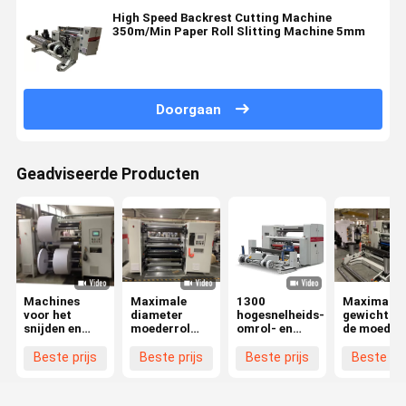
High Speed Backrest Cutting Machine
350m/Min Paper Roll Slitting Machine 5mm
Doorgaan
Geadviseerde Producten
Machines
Maximale
1300
Maximaal
voor het
diameter
hogesnelheids-
gewicht va
snijden en
moederrol
omrol- en
de moederr
terugspoelen
1400 mm
snijmachine
1200 kg
van
High Speed
voor bedekt
Beste prijs
Beste prijs
Beste prijs
Beste pri
koperplaatpapier
Kraft Paper
papier,
met een
Slitting
hogeprecisiesnijmachine
snelheid van
Machine Min