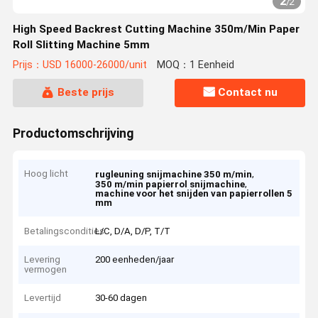
2
/
2
High Speed Backrest Cutting Machine 350m/Min Paper
Roll Slitting Machine 5mm
Prijs：USD 16000-26000/unit
MOQ：1 Eenheid
Beste prijs
Contact nu
Productomschrijving
Hoog licht
,
rugleuning snijmachine 350 m/min
,
350 m/min papierrol snijmachine
machine voor het snijden van papierrollen 5
mm
Betalingscondities
L/C, D/A, D/P, T/T
Levering
200 eenheden/jaar
vermogen
Levertijd
30-60 dagen