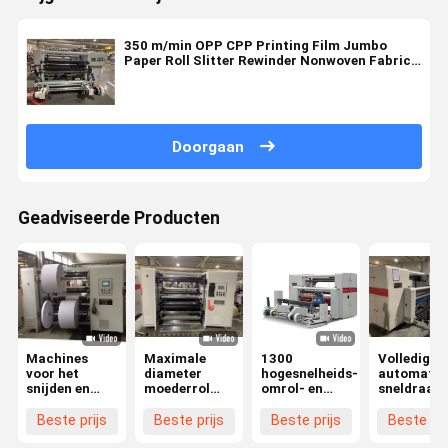
350 m/min OPP CPP Printing Film Jumbo
Paper Roll Slitter Rewinder Nonwoven Fabric
Slitting Rewinding Machine
Doorgaan
Geadviseerde Producten
Machines
Maximale
1300
Volledig
voor het
diameter
hogesnelheids-
automatis
snijden en
moederrol
omrol- en
sneldraaie
terugspoelen
1400 mm
snijmachine
kraftpapie
van
High Speed
voor bedekt
koperplaat
Beste prijs
Beste prijs
Beste prijs
Beste pri
koperplaatpapier
Kraft Paper
papier,
gecoat