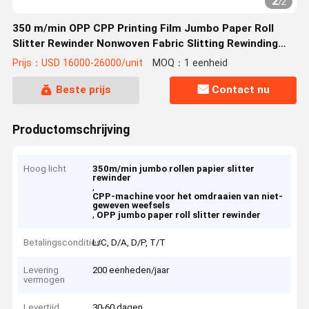
2
/
2
350 m/min OPP CPP Printing Film Jumbo Paper Roll
Slitter Rewinder Nonwoven Fabric Slitting Rewinding
Machine
Prijs：USD 16000-26000/unit
MOQ：1 eenheid
Beste prijs
Contact nu
Productomschrijving
Hoog licht
350m/min jumbo rollen papier slitter
rewinder
,
CPP-machine voor het omdraaien van niet-
geweven weefsels
,
OPP jumbo paper roll slitter rewinder
Betalingscondities
L/C, D/A, D/P, T/T
Levering
200 eenheden/jaar
vermogen
Levertijd
30-60 dagen