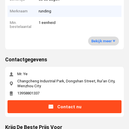
Merknaam
runding
Min.
1 eenheid
bestelaantal
Bekijk meer
Contactgegevens
Mr. Ye
Changcheng Industrial Park, Dongshan Street, Rui'an City,
Wenzhou City
13958801337
Contact nu
Krijg De Beste Prijs Voor