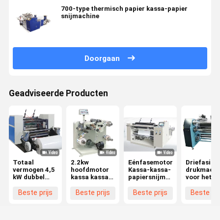
700-type thermisch papier kassa-papier
snijmachine
Doorgaan
Geadviseerde Producten
Totaal
2.2kw
Eénfasemotor
Driefasige
vermogen 4,5
hoofdmotor
Kassa-kassa-
drukmachi
kW dubbel
kassa kassa
papiersnijmachine
voor het
kleverig
papier
0,55kw
snijden va
kassa-papier
snijmachine
ventilatormotor
papier met
Beste prijs
Beste prijs
Beste prijs
Beste pri
snijmachine
30-700mm
een vermo
700 mm 900
900mm
van 2,2 kW
mm