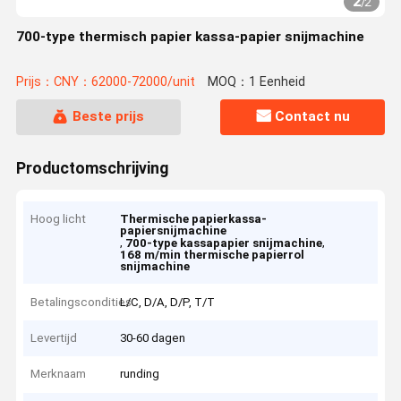
2
/
2
700-type thermisch papier kassa-papier snijmachine
Prijs：CNY：62000-72000/unit
MOQ：1 Eenheid
Beste prijs
Contact nu
Productomschrijving
Hoog licht
Thermische papierkassa-
papiersnijmachine
,
,
700-type kassapapier snijmachine
168 m/min thermische papierrol
snijmachine
Betalingscondities
L/C, D/A, D/P, T/T
Levertijd
30-60 dagen
Merknaam
runding