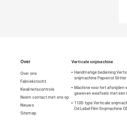
Over
Verticale snijmachine
Handmatige bediening Verti
Over ons
snijmachine Papierrol Slitter 
Fabriekstocht
200m/Min 1300mm
Machine voor het afsnijden v
Kwaliteitscontrole
geweven weefsels met een 
Neem contact met ons op
1300 mm
1100 type Verticale snijma
Nieuws
Od Label Film Snijmachine 
Sitemap