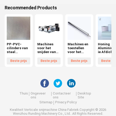
Recommended Products
PP-PVC-
Machines
Machines en
Honing
cilinders van
voor het
toestellen
Aluminium
staal
snijden van
voor het
ie Afdichtf
aniloxrol
speciaal
drukken en
Voor
aniloxrol
papier, met
verpakken
Afdichting
Beste prijs
Beste prijs
Beste prijs
Beste pri
rodillo anilox
een breedte
van
ameters 1
voor
van niet meer
aluminiumleg
180mm Me
drukmachine
dan 1800 mm
eringen, van
Innerlijke
s en
aluminiumleg
Bekleding 
drooglaminee
eringen, van
2mm
rmachines
aluminiumleg
eringen, van
aluminiumleg
Thuis
Ongeveer
Contacteer
Desktop
eringen, van
ons
ons
Site
coatingmachi
Sitemap
Privacy Policy
nes
Kwaliteit
Verticale snijmachine
China Fabriek.Copyright © 2026
Wenzhou Runding Machinery Co., Ltd.. All Rights Reserved.