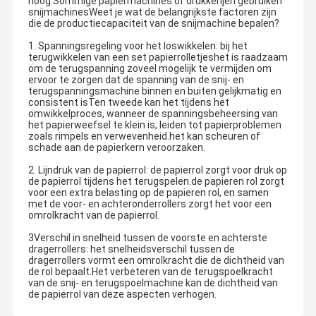
hoog.Sommige papiermachines of drukkerijen gebruiken
snijmachinesWeet je wat de belangrijkste factoren zijn
die de productiecapaciteit van de snijmachine bepalen?
1. Spanningsregeling voor het loswikkelen: bij het
terugwikkelen van een set papierrolletjeshet is raadzaam
om de terugspanning zoveel mogelijk te vermijden om
ervoor te zorgen dat de spanning van de snij- en
terugspanningsmachine binnen en buiten gelijkmatig en
consistent isTen tweede kan het tijdens het
omwikkelproces, wanneer de spanningsbeheersing van
het papierweefsel te klein is, leiden tot papierproblemen
zoals rimpels en verwevenheid.het kan scheuren of
schade aan de papierkern veroorzaken.
2. Lijndruk van de papierrol: de papierrol zorgt voor druk op
de papierrol tijdens het terugspelen.de papieren rol zorgt
voor een extra belasting op de papieren rol, en samen
met de voor- en achteronderrollers zorgt het voor een
omrolkracht van de papierrol.
3Verschil in snelheid tussen de voorste en achterste
dragerrollers: het snelheidsverschil tussen de
dragerrollers vormt een omrolkracht die de dichtheid van
de rol bepaalt.Het verbeteren van de terugspoelkracht
van de snij- en terugspoelmachine kan de dichtheid van
de papierrol van deze aspecten verhogen.