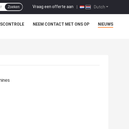
Vraag een offerte aan
|
Dutch
Zoeken
TSCONTROLE
NEEM CONTACT MET ONS OP
NIEUWS
hines