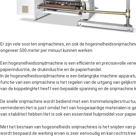
Er zijn vele soorten snijmachines, en ook de hogesnelheidssnijmachin
ongeveer 500 meter per minuut kunnen werken.
Een hogesnelheidssnijdmachine is een efficiënte en precisievolle verw
papierindustrie, de drukindustrie en de papierhandel.
In de hogesnelheidssnijdmachine is een belangrijke machine-apparatu
functie van een snijmachine is het regelen van de uitgang van geli
van de koppelingHet heeft een bepaalde spanning en de snijmachine k
De snelle snijmachine wordt bediend met een trommelsnijderstructuur,
verminderen.Het is juist omdat het van hoogwaardige materialen is 
van stabiliteit hebben.Het is ook een essentieel hulpmiddel voor papie
Met het bestaan van hogesnelheids snijmachines is het snijden van pa
wordt bespaard.de werking ervan is zeer eenvoudig en kan rechtstre