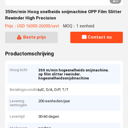
2
/
2
350m/min Hoog snelheids snijmachine OPP Film Slitter
Rewinder High Precision
Prijs：USD 16000-26000/unit
MOQ：1 eenheid
Beste prijs
Contact nu
Productomschrijving
Hoog licht
,
350 m/min hogesnelheids snijmachine
,
op film slitter rewinder
hogesnelheidssnijdmachine
Betalingscondities
L/C, D/A, D/P, T/T
Levering
200 eenheden/jaar
vermogen
Levertijd
30-60 dagen