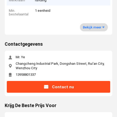
Merknaam
runding
Min.
1 eenheid
bestelaantal
Bekijk meer
Contactgegevens
Mr. Ye
Changcheng Industrial Park, Dongshan Street, Rui'an City,
Wenzhou City
13958801337
Contact nu
Krijg De Beste Prijs Voor