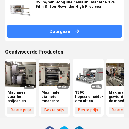
350m/min Hoog snelheids snijmachine OPP
Film Slitter Rewinder High Precision
Doorgaan
Geadviseerde Producten
Machines
Maximale
1300
Maximaal
voor het
diameter
hogesnelheids-
gewicht va
snijden en
moederrol
omrol- en
de moederr
terugspoelen
1400 mm
snijmachine
1200 kg
van
High Speed
voor bedekt
Beste prijs
Beste prijs
Beste prijs
Beste pri
koperplaatpapier
Kraft Paper
papier,
met een
Slitting
hogeprecisiesnijmachine
snelheid van
Machine Min
350 m/min
Breedte